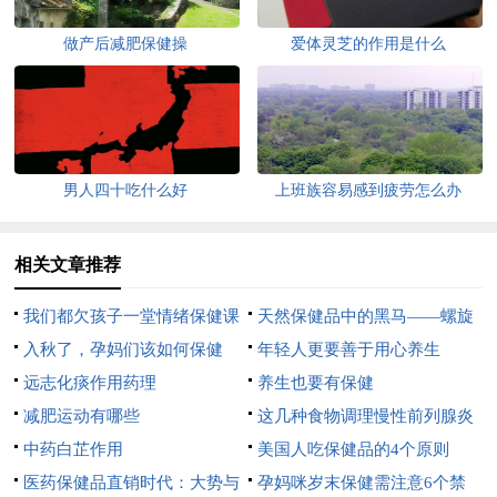
做产后减肥保健操
爱体灵芝的作用是什么
男人四十吃什么好
上班族容易感到疲劳怎么办
相关文章推荐
我们都欠孩子一堂情绪保健课
天然保健品中的黑马——螺旋
入秋了，孕妈们该如何保健
藻
年轻人更要善于用心养生
呢？
远志化痰作用药理
养生也要有保健
减肥运动有哪些
这几种食物调理慢性前列腺炎
中药白芷作用
疾病
美国人吃保健品的4个原则
医药保健品直销时代：大势与
孕妈咪岁末保健需注意6个禁