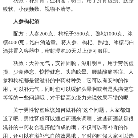
功效：补肝肾，益精髓，明目。用于肝肾虚损、腰膝
酸软、小便频数、视物不清等。
人参枸杞酒
配方：人参200克、枸杞子3500克、熟地1000克、冰
糖4000克，泡白酒适量。将人参、枸杞、熟地、冰糖与白
酒共置入容器中，密封浸泡10天以上便可服用。
功效：大补元气，安神固脱，滋肝明目。用于劳伤虚
损、少食倦怠、惊悸健忘、头痛眩晕、腰膝酸痛等症。人
参和枸杞都是很滋补的中药材种类，它可以有安神的作
用，可以补元气，同时也可以缓解头晕啊或者是头痛健忘
等等的一些问题哦，对于提高免疫力来说效果不错的呢。
关于男性肾虚应该如何滋补的`这个问题，大家都知
道了吧，男性肾虚可以通过药酒来调理，这些药酒就是很
滋补的中药材合理搭配而成的哦，不仅可以有补肾的作
用，还可以有滋补气血的效果哦，平时的时候大家可以选