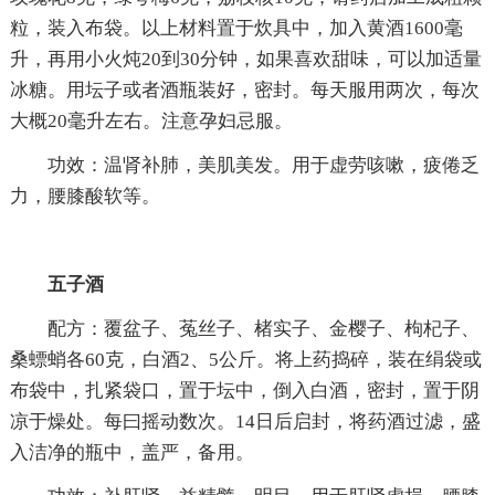
粒，装入布袋。以上材料置于炊具中，加入黄酒1600毫
升，再用小火炖20到30分钟，如果喜欢甜味，可以加适量
冰糖。用坛子或者酒瓶装好，密封。每天服用两次，每次
大概20毫升左右。注意孕妇忌服。
功效：温肾补肺，美肌美发。用于虚劳咳嗽，疲倦乏
力，腰膝酸软等。
五子酒
配方：覆盆子、菟丝子、楮实子、金樱子、枸杞子、
桑螵蛸各60克，白酒2、5公斤。将上药捣碎，装在绢袋或
布袋中，扎紧袋口，置于坛中，倒入白酒，密封，置于阴
凉于燥处。每曰摇动数次。14日后启封，将药酒过滤，盛
入洁净的瓶中，盖严，备用。