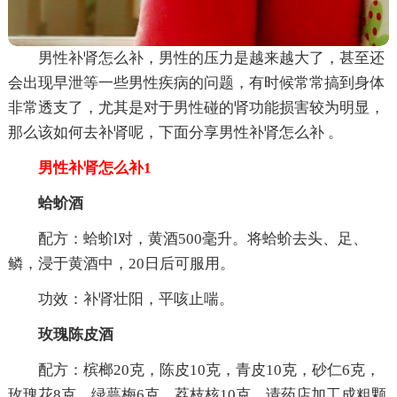
男性补肾怎么补，男性的压力是越来越大了，甚至还
会出现早泄等一些男性疾病的问题，有时候常常搞到身体
非常透支了，尤其是对于男性碰的肾功能损害较为明显，
那么该如何去补肾呢，下面分享男性补肾怎么补 。
男性补肾怎么补1
蛤蚧酒
配方：蛤蚧l对，黄酒500毫升。将蛤蚧去头、足、
鳞，浸于黄酒中，20日后可服用。
功效：补肾壮阳，平咳止喘。
玫瑰陈皮酒
配方：槟榔20克，陈皮10克，青皮10克，砂仁6克，
玫瑰花8克，绿萼梅6克，荔枝核10克，请药店加工成粗颗