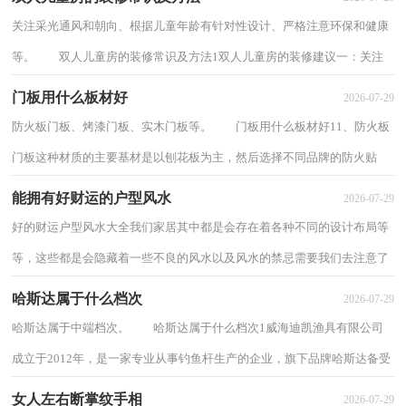
关注采光通风和朝向、根据儿童年龄有针对性设计、严格注意环保和健康
等。 双人儿童房的装修常识及方法1双人儿童房的装修建议一：关注
采光通风和朝向首先，在儿童房的确定和...
门板用什么板材好
2026-07-29
防火板门板、烤漆门板、实木门板等。 门板用什么板材好11、防火板
门板这种材质的主要基材是以刨花板为主，然后选择不同品牌的防火贴
面。而且这种门板在加工的过程中，它的四...
能拥有好财运的户型风水
2026-07-29
好的财运户型风水大全我们家居其中都是会存在着各种不同的设计布局等
等，这些都是会隐藏着一些不良的风水以及风水的禁忌需要我们去注意了
解，需要去避免化解的，毕竟这些户型的风...
哈斯达属于什么档次
2026-07-29
哈斯达属于中端档次。 哈斯达属于什么档次1威海迪凯渔具有限公司
成立于2012年，是一家专业从事钓鱼杆生产的企业，旗下品牌哈斯达备受
关注。哈斯达作为国内知名品牌，以质量优...
女人左右断掌纹手相
2026-07-29