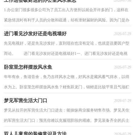
工作运会破财运的办公室风水禁忌
2026-07-30
1.办公室门很多很多公司为了员工出入方便所以就会开许多的门，这样在
紧急情况时有利于人员的分散和疏通，却有泄财漏财的风险。因为门是办
公室气场能力进出的核心位置，它掌握着重...
进门看见沙发好还是电视墙好
2026-07-29
先见电视好，还是先见沙发好，直到现在也没有定论，也就是说要因户型
而论。 进门看见沙发好还是电视墙好1一、进门看见沙发好还是电视
墙好进门就看到沙发代表着这家的人气来来...
卧室里怎样摆放风水鱼
2026-07-29
年年有余，鱼谐音余，鱼乃吉祥风水之物，好风水是藏风蓄气得水，以得
水为上。卧室里怎样摆放风水鱼？鲤鱼跃龙门，锦鲤是比较平常且气场贮
运，生旺比较快的风水鱼。建议新手就比较适合。卧...
梦见军营生活大门口
2026-07-29
梦见从拉开的军营生活大门口进去：能操纵商业服务销售市场。梦见关住
的军营生活大门口：预兆你难以克服现阶段的艰难。梦见装备齐全的兵士
守护军营生活大门口：会在国防单位谋职。...
双人儿童房的装修常识及方法
2026-07-29