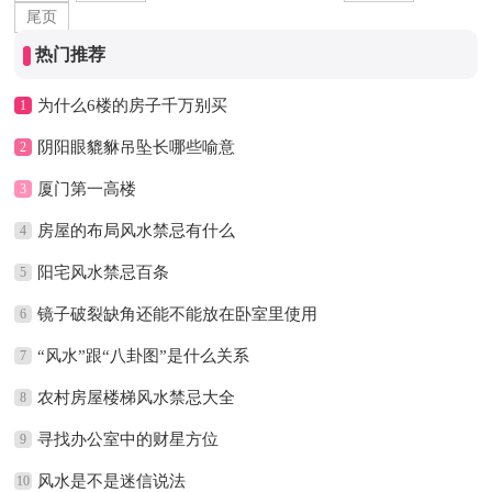
尾页
热门推荐
为什么6楼的房子千万别买
1
阴阳眼貔貅吊坠长哪些喻意
2
厦门第一高楼
3
房屋的布局风水禁忌有什么
4
阳宅风水禁忌百条
5
镜子破裂缺角还能不能放在卧室里使用
6
“风水”跟“八卦图”是什么关系
7
农村房屋楼梯风水禁忌大全
8
寻找办公室中的财星方位
9
风水是不是迷信说法
10