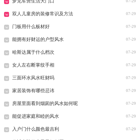
梦见军营生活大门口
07-29
w
双人儿童房的装修常识及方法
07-29
w
门板用什么板材好
07-29
w
能拥有好财运的户型风水
07-29
w
哈斯达属于什么档次
07-29
w
女人左右断掌纹手相
07-29
w
三面环水风水旺财吗
07-29
w
家居装饰有哪些忌讳
07-29
w
房屋里面看到烟囱的风水如何呢
07-29
w
能促进家庭和睦的风水
07-29
w
入户门什么颜色最吉利
07-29
w