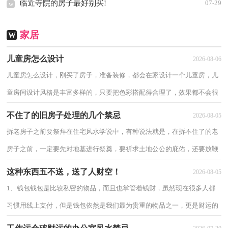
临近寺院的房子最好别买!
07-29
w
家居
W
儿童房怎么设计
2026-08-06
儿童房怎么设计，刚买了房子，准备装修，都会在家设计一个儿童房，儿
童房间设计风格是丰富多样的，只要把色彩搭配得合理了，效果都不会很
差。今天跟小编一起看看儿童房怎么设计。 儿...
不住了的旧房子处理的几个禁忌
2026-08-05
拆老房子之前要祭拜在住宅风水学说中，有种说法就是，在拆不住了的老
房子之前，一定要先对地基进行祭奠，要祈求土地公公的庇佑，还要放鞭
炮，目的是为了驱除邪祟，这不仅能够保证拆除工作...
这种东西五不送，送了人财空！
2026-08-05
1、钱包钱包是比较私密的物品，而且也掌管着钱财，虽然现在很多人都
习惯用线上支付，但是钱包依然是我们最为贵重的物品之一，更是财运的
象征。所以在送人礼物的时候，最好是不要送钱...