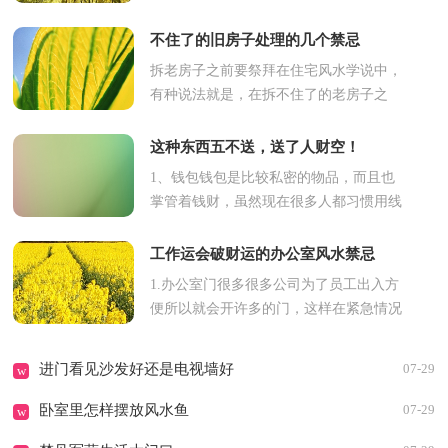
设计风格是丰富多样的，只要把色彩搭配
得合理了，效果都不会很差。今天跟小
不住了的旧房子处理的几个禁忌
编...
拆老房子之前要祭拜在住宅风水学说中，
有种说法就是，在拆不住了的老房子之
前，一定要先对地基进行祭奠，要祈求土
地公公的庇佑，还要放鞭炮，目的是为
这种东西五不送，送了人财空！
了...
1、钱包钱包是比较私密的物品，而且也
掌管着钱财，虽然现在很多人都习惯用线
上支付，但是钱包依然是我们最为贵重的
物品之一，更是财运的象征。所以...
工作运会破财运的办公室风水禁忌
1.办公室门很多很多公司为了员工出入方
便所以就会开许多的门，这样在紧急情况
时有利于人员的分散和疏通，却有泄财漏
财的风险。因为门是办公室气...
进门看见沙发好还是电视墙好
07-29
w
卧室里怎样摆放风水鱼
07-29
w