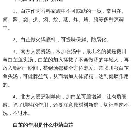
1、白芷作为香料家族中不可或缺的一员，常用在、
卤、酱、烧、扒、焖、烩、蒸、炸、烤、腌等多种烹调
中。
2、白芷做火锅底料，可提味保鲜、防腐化。
3、南方人爱煲汤，常加在汤中，最出名的就是煲川
芎白芷鱼头汤，白芷的加入拯救了不会做汤的年轻人，再
放入锅的一瞬间，整锅汤都被全方位宠爱。常喝川芎白芷
鱼头汤，可健脾益气，从而增加人体肾精，达到健脑作用
的。
4、北方人爱烹制羊肉，加白芷可膻增鲜，让肉质细
嫩。除了调料的作用，还要注意原材料新鲜，切记羊肉不
洗，不过水。
白芷的作用是什么中药白芷