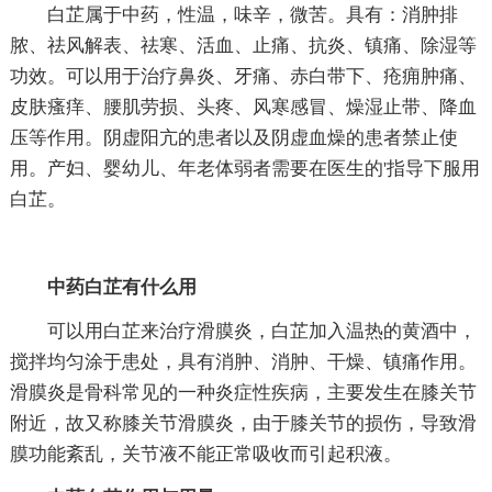
白芷属于中药，性温，味辛，微苦。具有：消肿排
脓、祛风解表、祛寒、活血、止痛、抗炎、镇痛、除湿等
功效。可以用于治疗鼻炎、牙痛、赤白带下、疮痈肿痛、
皮肤瘙痒、腰肌劳损、头疼、风寒感冒、燥湿止带、降血
压等作用。阴虚阳亢的患者以及阴虚血燥的患者禁止使
用。产妇、婴幼儿、年老体弱者需要在医生的'指导下服用
白芷。
中药白芷有什么用
可以用白芷来治疗滑膜炎，白芷加入温热的黄酒中，
搅拌均匀涂于患处，具有消肿、消肿、干燥、镇痛作用。
滑膜炎是骨科常见的一种炎症性疾病，主要发生在膝关节
附近，故又称膝关节滑膜炎，由于膝关节的损伤，导致滑
膜功能紊乱，关节液不能正常吸收而引起积液。