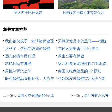
男人四十吃什么好
上班族容易感到疲劳怎么办
相关文章推荐
我们都欠孩子一堂情绪保健课
天然保健品中的黑马——螺旋
入秋了，孕妈们该如何保健
藻
年轻人更要善于用心养生
呢？
远志化痰作用药理
养生也要有保健
减肥运动有哪些
这几种食物调理慢性前列腺炎
男性补肾怎么补
疾病
美国人吃保健品的4个原则
医药保健品直销时代：大势与
孕妈咪岁末保健需注意6个禁
升级
忌
上一篇：
美国人吃保健品的4个原
下一篇：
男性补肾怎么补
则