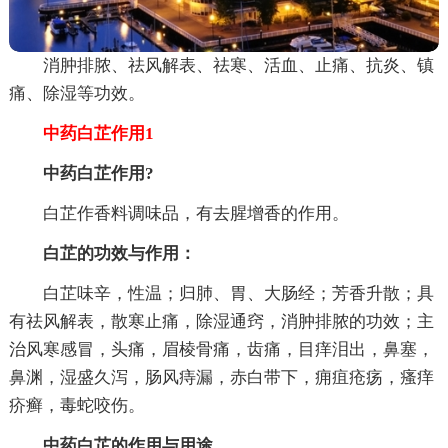
消肿排脓、祛风解表、祛寒、活血、止痛、抗炎、镇
痛、除湿等功效。
中药白芷作用1
中药白芷作用?
白芷作香料调味品，有去腥增香的作用。
白芷的功效与作用：
白芷味辛，性温；归肺、胃、大肠经；芳香升散；具
有祛风解表，散寒止痛，除湿通窍，消肿排脓的功效；主
治风寒感冒，头痛，眉棱骨痛，齿痛，目痒泪出，鼻塞，
鼻渊，湿盛久泻，肠风痔漏，赤白带下，痈疽疮疡，瘙痒
疥癣，毒蛇咬伤。
中药白芷的作用与用途