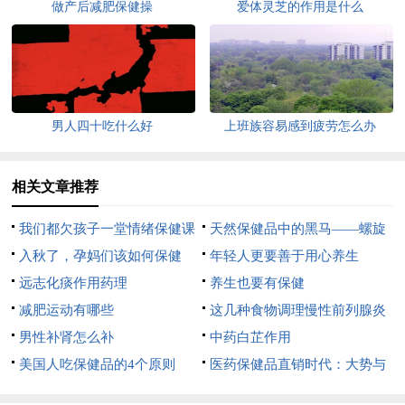
做产后减肥保健操
爱体灵芝的作用是什么
男人四十吃什么好
上班族容易感到疲劳怎么办
相关文章推荐
我们都欠孩子一堂情绪保健课
天然保健品中的黑马——螺旋
入秋了，孕妈们该如何保健
藻
年轻人更要善于用心养生
呢？
远志化痰作用药理
养生也要有保健
减肥运动有哪些
这几种食物调理慢性前列腺炎
男性补肾怎么补
疾病
中药白芷作用
美国人吃保健品的4个原则
医药保健品直销时代：大势与
升级