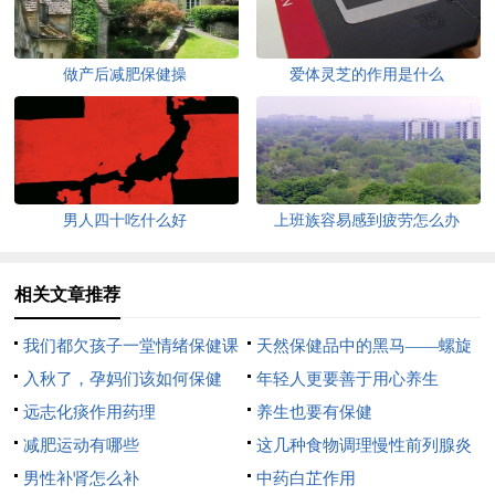
做产后减肥保健操
爱体灵芝的作用是什么
男人四十吃什么好
上班族容易感到疲劳怎么办
相关文章推荐
我们都欠孩子一堂情绪保健课
天然保健品中的黑马——螺旋
入秋了，孕妈们该如何保健
藻
年轻人更要善于用心养生
呢？
远志化痰作用药理
养生也要有保健
减肥运动有哪些
这几种食物调理慢性前列腺炎
男性补肾怎么补
疾病
中药白芷作用