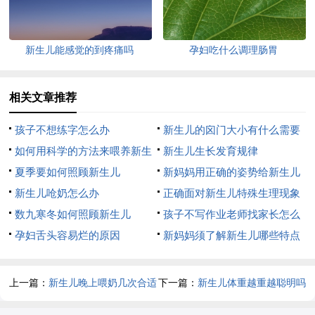
新生儿能感觉的到疼痛吗
孕妇吃什么调理肠胃
相关文章推荐
孩子不想练字怎么办
新生儿的囟门大小有什么需要
如何用科学的方法来喂养新生
注意的地方
新生儿生长发育规律
儿？
夏季要如何照顾新生儿
新妈妈用正确的姿势给新生儿
新生儿呛奶怎么办
哺乳
正确面对新生儿特殊生理现象
数九寒冬如何照顾新生儿
孩子不写作业老师找家长怎么
孕妇舌头容易烂的原因
办
新妈妈须了解新生儿哪些特点
上一篇：
新生儿晚上喂奶几次合适
下一篇：
新生儿体重越重越聪明吗
孩子出生多少斤最聪明