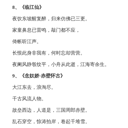
8、《临江仙》
夜饮东坡醒复醉，归来仿佛已三更。
家童鼻息已雷鸣，敲门都不应，
倚帐听江声。
长恨此身非我有，何时忘却营营。
夜阑风静彀纹平，小舟从此逝，江海寄余生。
9、《念奴娇·赤壁怀古》
大江东去，浪淘尽。
千古风流人物。
故垒西边，人道是，三国周郎赤壁。
乱石穿空，惊涛拍岸，卷起千堆雪。