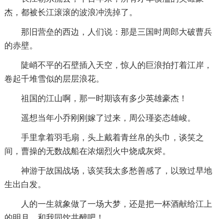
杰，都被长江滚滚的波浪冲洗掉了。
那旧营垒的西边，人们说：那是三国时周郎大破曹兵
的赤壁。
陡峭不平的石壁插入天空，惊人的巨浪拍打着江岸，
卷起千堆雪似的层层浪花。
祖国的江山啊，那一时期该有多少英雄豪杰！
遥想当年小乔刚刚嫁了过来，周公瑾姿态雄峻。
手里拿着羽毛扇，头上戴着青丝帛的头巾，谈笑之
间，曹操的无数战船在浓烟烈火中烧成灰烬。
神游于故国战场，该笑我太多愁善感了，以致过早地
生出白发。
人的一生就象做了一场大梦，还是把一杯酒献给江上
的明月，和我同饮共醉吧！