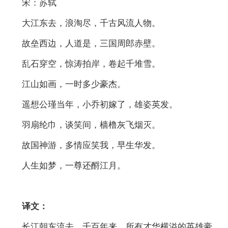
宋：苏轼
大江东去，浪淘尽，千古风流人物。
故垒西边，人道是，三国周郎赤壁。
乱石穿空，惊涛拍岸，卷起千堆雪。
江山如画，一时多少豪杰。
遥想公瑾当年，小乔初嫁了，雄姿英发。
羽扇纶巾，谈笑间，樯橹灰飞烟灭。
故国神游，多情应笑我，早生华发。
人生如梦，一尊还酹江月。
译文：
长江朝东流去，千百年来，所有才华横溢的英雄豪