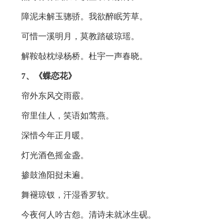
障泥未解玉骢骄。我欲醉眠芳草。
可惜一溪明月，莫教踏破琼瑶。
解鞍敧枕绿杨桥。杜宇一声春晓。
7、《蝶恋花》
帘外东风交雨霰。
帘里佳人，笑语如莺燕。
深惜今年正月暖。
灯光酒色摇金盏。
掺鼓渔阳挝未遍。
舞褪琼钗，汗湿香罗软。
今夜何人吟古怨。清诗未就冰生砚。