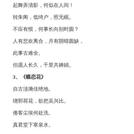
起舞弄清影，何似在人间！
转朱阁，低绮户，照无眠。
不应有恨，何事长向别时圆？
人有悲欢离合，月有阴晴圆缺，
此事古难全。
但愿人长久，千里共婵娟。
3、《蝶恋花》
自古涟漪佳绝地。
绕郭荷花，欲把吴兴比。
倦客尘埃何处洗。
真君堂下寒泉水。