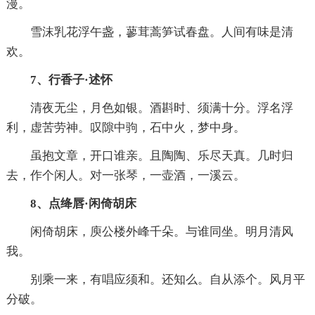
漫。
雪沫乳花浮午盏，蓼茸蒿笋试春盘。人间有味是清
欢。
7、行香子·述怀
清夜无尘，月色如银。酒斟时、须满十分。浮名浮
利，虚苦劳神。叹隙中驹，石中火，梦中身。
虽抱文章，开口谁亲。且陶陶、乐尽天真。几时归
去，作个闲人。对一张琴，一壶酒，一溪云。
8、点绛唇·闲倚胡床
闲倚胡床，庾公楼外峰千朵。与谁同坐。明月清风
我。
别乘一来，有唱应须和。还知么。自从添个。风月平
分破。