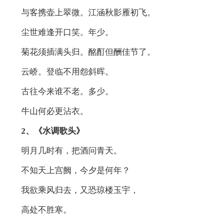
与客携壶上翠微。江涵秋影雁初飞。
尘世难逢开口笑。年少。
菊花须插满头归。酩酊但酬佳节了。
云峤。登临不用怨斜晖。
古往今来谁不老。多少。
牛山何必更沾衣。
2、《水调歌头》
明月几时有，把酒问青天。
不知天上宫阙，今夕是何年？
我欲乘风归去，又恐琼楼玉宇，
高处不胜寒。