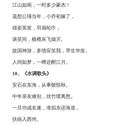
江山如画，一时多少豪杰！
遥想公瑾当年，小乔初嫁了，
雄姿英发，羽扇纶巾，
谈笑间，樯橹灰飞烟灭。
故国神游，多情应笑我，早生华发。
人间如梦，一樽还酹江月。
10、《水调歌头》
安石在东海，从事鬓惊秋。
中年亲友难别，丝竹缓离愁。
一旦功成名遂，准拟东还海道，
扶病入西州。