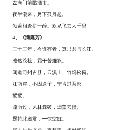
左海门前酤酒市。
夜半潮来，月下孤舟起。
倾盖相逢拼一醉。双凫飞去人千里。
4、《满庭芳》
三十三年，今谁存者，算只君与长江。
凛然苍桧，霜干苦难双。
闻道司州古县，云溪上、竹坞松窗。
江南岸，不因送子，宁肯过吾邦。
摐摐。
疏雨过，风林舞破，烟盖云幢。
愿持此邀君，一饮空缸。