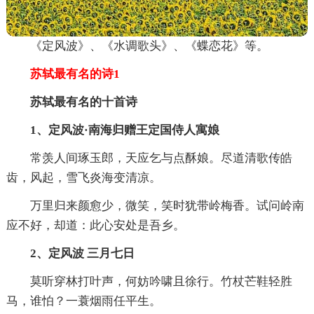
《定风波》、《水调歌头》、《蝶恋花》等。
苏轼最有名的诗1
苏轼最有名的十首诗
1、定风波·南海归赠王定国侍人寓娘
常羡人间琢玉郎，天应乞与点酥娘。尽道清歌传皓
齿，风起，雪飞炎海变清凉。
万里归来颜愈少，微笑，笑时犹带岭梅香。试问岭南
应不好，却道：此心安处是吾乡。
2、定风波 三月七日
莫听穿林打叶声，何妨吟啸且徐行。竹杖芒鞋轻胜
马，谁怕？一蓑烟雨任平生。