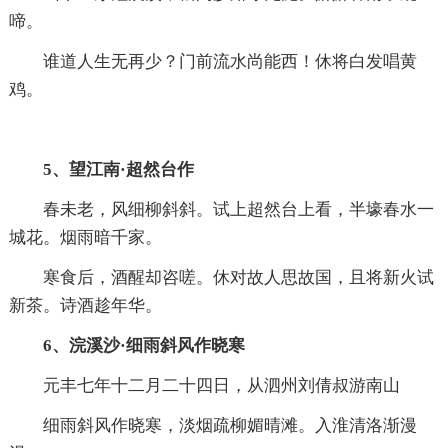
啼。
谁道人生无再少？门前流水尚能西！休将白发唱黄
鸡。
5、望江南·超然台作
春未老，风细柳斜斜。试上超然台上看，半壕春水一
城花。烟雨暗千家。
寒食后，酒醒却咨嗟。休对故人思故国，且将新火试
新茶。诗酒趁年华。
6、浣溪沙·细雨斜风作晓寒
元丰七年十二月二十四日，从泗州刘倩叔游南山
细雨斜风作晓寒，淡烟疏柳媚晴滩。入淮清洛渐漫