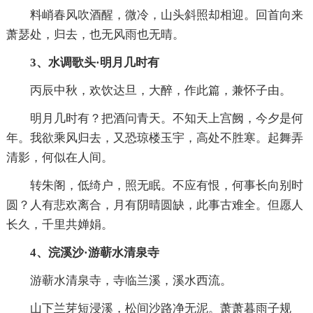
料峭春风吹酒醒，微冷，山头斜照却相迎。回首向来
萧瑟处，归去，也无风雨也无晴。
3、水调歌头·明月几时有
丙辰中秋，欢饮达旦，大醉，作此篇，兼怀子由。
明月几时有？把酒问青天。不知天上宫阙，今夕是何
年。我欲乘风归去，又恐琼楼玉宇，高处不胜寒。起舞弄
清影，何似在人间。
转朱阁，低绮户，照无眠。不应有恨，何事长向别时
圆？人有悲欢离合，月有阴晴圆缺，此事古难全。但愿人
长久，千里共婵娟。
4、浣溪沙·游蕲水清泉寺
游蕲水清泉寺，寺临兰溪，溪水西流。
山下兰芽短浸溪，松间沙路净无泥。萧萧暮雨子规