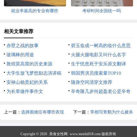
就业率最高的专业有哪些
考研时间全国统一吗
相关文章推荐
赤壁之战的故事
碧玉妆成一树高的妆什么意思
玻璃棒的用途
火腿火腿电影又叫什么名字
敦煌莫高窟的历史来源
生于忧患死于安乐原文翻译
大学生放飞梦想励志演讲稿
韩国男演员搜索量TOP10
安禄山杨贵妃的关系
随身空间清穿文推荐
为长辈做件事作文
辛奇隆几岁何超盈老公是辛奇
隆吗
上一篇：
选择困难症有哪些表现
下一篇：
宰相写青鹅为什么被杀
Copyright © 2026
美食女性网
www.meishi018.com 版权所有