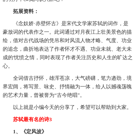
拓展资料：
《念奴娇·赤壁怀古》是宋代文学家苏轼的词作，是
豪放词的代表作之一。此词通过对月夜江上壮美景色的描
绘，借对古代战场的凭吊和对风流人物才略、气度、功业
的追念，曲折地表达了作者怀才不遇、功业未就、老大未
成的'忧愤之情，同时表现了作者关注历史和人生的旷达之
心。
全词借古抒怀，雄浑苍凉，大气磅礴，笔力遒劲，境
界宏阔，将写景、咏史、抒情融为一体，给人以撼魂荡魄
的艺术力量，曾被誉为“古今绝唱”。
以上就是小编今天的分享了，希望可以帮助到大家。
苏轼最有名的诗3
1、《定风波》