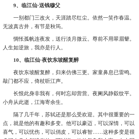
9、临江仙·送钱穆父
一别都门三改火，天涯踏尽红尘。依然一笑作春温。
无波真古井，有节是秋筠。
惆怅孤帆连夜发，送行淡月微云。尊前不用翠眉颦。
人生如逆旅，我亦是行人。
10、临江仙·夜饮东坡醒复醉
夜饮东坡醒复醉，归来仿佛三更。家童鼻息已雷鸣。
敲门都不应，倚杖听江声。
长恨此身非我有，何时忘却营营。夜阑风静縠纹平。
小舟从此逝，江海寄余生。
隔了几千年，苏轼还是那么受欢迎。其中很重要的一
点，就是他的有趣和多变。他可以豪迈，可以深情，可以
喜气，可以忧伤，可以俏皮，可以睿智……这种多变是很