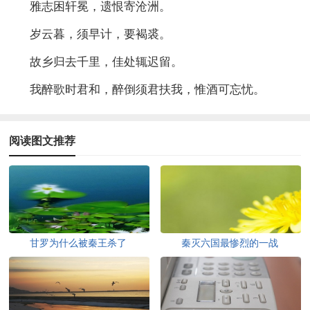
雅志困轩冕，遗恨寄沧洲。
岁云暮，须早计，要褐裘。
故乡归去千里，佳处辄迟留。
我醉歌时君和，醉倒须君扶我，惟酒可忘忧。
阅读图文推荐
甘罗为什么被秦王杀了
秦灭六国最惨烈的一战