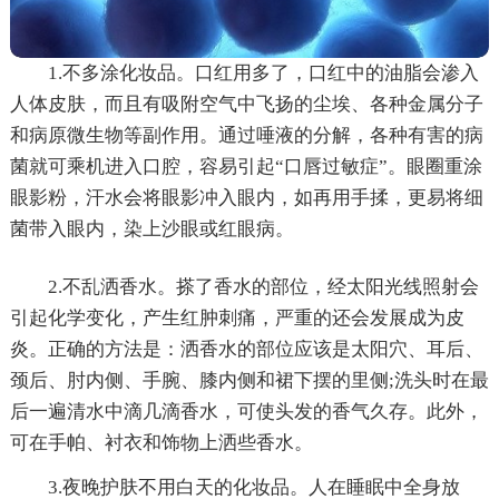
1.不多涂化妆品。口红用多了，口红中的油脂会渗入
人体皮肤，而且有吸附空气中飞扬的尘埃、各种金属分子
和病原微生物等副作用。通过唾液的分解，各种有害的病
菌就可乘机进入口腔，容易引起“口唇过敏症”。眼圈重涂
眼影粉，汗水会将眼影冲入眼内，如再用手揉，更易将细
菌带入眼内，染上沙眼或红眼病。
2.不乱洒香水。搽了香水的部位，经太阳光线照射会
引起化学变化，产生红肿刺痛，严重的还会发展成为皮
炎。正确的方法是：洒香水的部位应该是太阳穴、耳后、
颈后、肘内侧、手腕、膝内侧和裙下摆的里侧;洗头时在最
后一遍清水中滴几滴香水，可使头发的香气久存。此外，
可在手帕、衬衣和饰物上洒些香水。
3.夜晚护肤不用白天的化妆品。人在睡眠中全身放