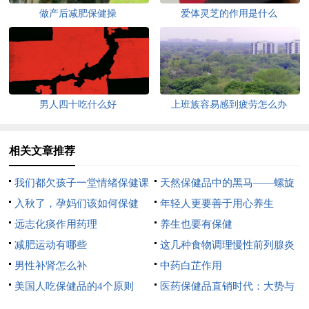
做产后减肥保健操
爱体灵芝的作用是什么
男人四十吃什么好
上班族容易感到疲劳怎么办
相关文章推荐
我们都欠孩子一堂情绪保健课
天然保健品中的黑马——螺旋
入秋了，孕妈们该如何保健
藻
年轻人更要善于用心养生
呢？
远志化痰作用药理
养生也要有保健
减肥运动有哪些
这几种食物调理慢性前列腺炎
男性补肾怎么补
疾病
中药白芷作用
美国人吃保健品的4个原则
医药保健品直销时代：大势与
升级