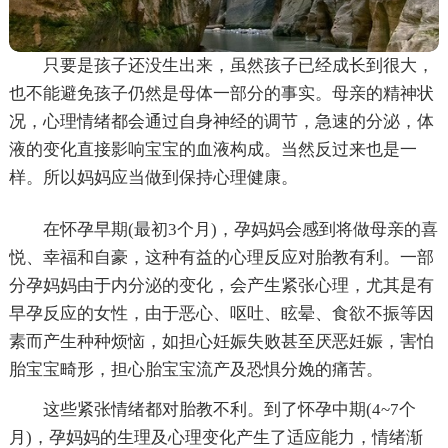
只要是孩子还没生出来，虽然孩子已经成长到很大，
也不能避免孩子仍然是母体一部分的事实。母亲的精神状
况，心理情绪都会通过自身神经的调节，急速的分泌，体
液的变化直接影响宝宝的血液构成。当然反过来也是一
样。所以妈妈应当做到保持心理健康。
在怀孕早期(最初3个月)，孕妈妈会感到将做母亲的喜
悦、幸福和自豪，这种有益的心理反应对胎教有利。一部
分孕妈妈由于内分泌的变化，会产生紧张心理，尤其是有
早孕反应的女性，由于恶心、呕吐、眩晕、食欲不振等因
素而产生种种烦恼，如担心妊娠失败甚至厌恶妊娠，害怕
胎宝宝畸形，担心胎宝宝流产及恐惧分娩的痛苦。
这些紧张情绪都对胎教不利。到了怀孕中期(4~7个
月)，孕妈妈的生理及心理变化产生了适应能力，情绪渐