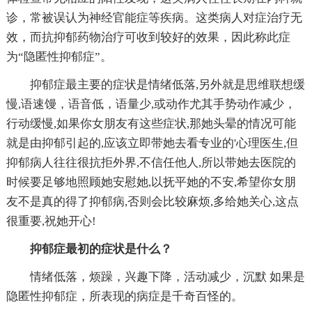
诊，常被误认为神经官能症等疾病。这类病人对症治疗无
效，而抗抑郁药物治疗可收到较好的效果，因此称此症
为“隐匿性抑郁症”。
抑郁症最主要的症状是情绪低落,另外就是思维联想缓
慢,语速馒，语音低，语量少,或动作尤其手势动作减少，
行动缓慢,如果你女朋友有这些症状,那她头晕的情况可能
就是由抑郁引起的,应该立即带她去看专业的'心理医生,但
抑郁病人往往很抗拒外界,不信任他人,所以带她去医院的
时候要足够地照顾她安慰她,以抚平她的不安,希望你女朋
友不是真的得了抑郁病,否则会比较麻烦,多给她关心,这点
很重要,祝她开心!
抑郁症最初的症状是什么？
情绪低落，烦躁，兴趣下降，活动减少，沉默 如果是
隐匿性抑郁症，所表现的病症是千奇百怪的。