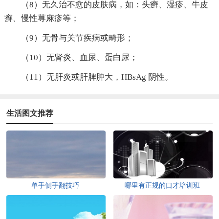
（8）无久治不愈的皮肤病，如：头癣、湿疹、牛皮
癣、慢性荨麻疹等；
（9）无骨与关节疾病或畸形；
（10）无肾炎、血尿、蛋白尿；
（11）无肝炎或肝脾肿大，HBsAg 阴性。
生活图文推荐
单手侧手翻技巧
哪里有正规的口才培训班