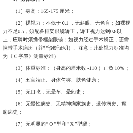
（1）身高：165-175 厘米；
（2）裸视力：不低于 0.1 ，无斜眼、无色盲；如裸视
力不足0.5，须配备框架眼镜矫正，矫正视力达到0.8以
上，应聘时须携带框架眼镜；如视力经过手术矫正，还需
携带手术病历（并非诊断证明）。注意：此处视力标准均
为《 C 字表》测量标准）
（3）体重标准：（身高的厘米数 -110 ）正负 10% ；
（4）五官端正、身体匀称、肤色健康；
（5）无口吃，无晕车、晕船史；
（6）无慢性病史、无精神病家族史、遗传病史、癫
痫病史；
（7）无明显的“ O ”型和“ X ”型腿；