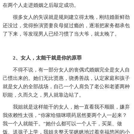
在两个人走进婚姻之后敲定成功。
很多女人的失误就是规则建立得太晚，刚结婚新鲜劲
还没过，觉得扮演贤妻良母挺过瘾的，逐渐把家务都承包
了下来，等发现男人已经习惯了当大爷，就太晚了。
2、女人，太能干就是你的原罪
不得不说，有一部分女人的丧偶式婚姻完全是女人自
己惯出来的。她们无比贤惠，骁勇善战，认定家庭和孩子
就是女人的全部战场，自己一个人肩负了老公和老婆两种
职能，久而久之，男人就靠边站了。
我姐就是这样能干的女人，她一直看我不顺眼，嫌弃
我依赖性太强，“你家给猫咪喂药居然要两个人一起来？
我一个人就能干。”她什么都可以一个人干，买菜、做
饭、送孩子上学，我姐夫整天笑眯眯地过着幸福悠闲的小