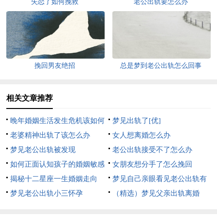
失恋了如何挽救
老公出轨要怎么办
挽回男友绝招
总是梦到老公出轨怎么回事
相关文章推荐
晚年婚姻生活发生危机该如何
梦见出轨了[优]
处理
老婆精神出轨了该怎么办
女人想离婚怎么办
梦见老公出轨被发现
老公出轨接受不了怎么办
如何正面认知孩子的婚姻敏感
女朋友想分手了怎么挽回
期
揭秘十二星座一生婚姻走向
梦见自己亲眼看见老公出轨有
梦见老公出轨小三怀孕
什么征兆
（精选）梦见父亲出轨离婚