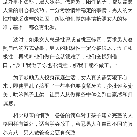
是办事不达标，遭人嫌弃。做家务，陪伴孩子，都是需要
大量的耐心和技巧，十分考验情绪稳定的事情，男人的天
性中缺乏这样的基因，所以他们做的事情按照女人的标
准，基本上都会有纰漏。
这时，如果女人总是批评或者挑三拣四，要求男人遵
照自己的方式做事，男人的积极性一定会被破坏，没了积
极性，再想叫他们做什么就很难了，他们会找到借
口，“反正我做了你也不满意，那我干脆不做了。”
为了鼓励男人投身家庭生活，女人真的需要狠下心
来，即使弄乱了搞砸了一些事也要咬紧牙关，少批评多赞
美，哄笨鸭子上架，让男人从做家务中体会到自豪感和归
属感。
相比母亲的细致，爸爸的简单对于孩子建立完整的人
格同样有益处，适当学会放手，容忍男人和自己不同的教
养方式，男人做爸爸会更有兴致。