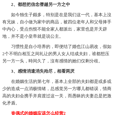
2、都想把信念僭越另一方之中
如今独生子颇多，特别是在是我们这一代，基本上沒
有兄妹，自小做为家中的商品，被四位老年人和父母捧手
中内心，受点伤恨不能全家人都派出，家里也是开天辟
地，并不是小皇帝就是说公主。
习惯性是自小培养的，即便结了婚也江山易改，假如
2个不明白相互之间礼让的男人女人结成夫妇，谁都想压
另一方一头，時间久了，沒有感情的她们仅剩分歧。
3、感情消遣消失殆尽，相看两厌
在婚姻生活的第七年，基本上全部的夫妇都是或多或
少的造成一点消极情绪，总感觉另一方哪儿都错误，情商
高的夫妇会携手并肩渡过这一关，而愚昧的夫妻总是把激
化矛盾。
丧偶式的婚姻应该怎么经营2