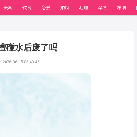
美容
饮食
恋爱
婚姻
心理
孕育
家居
檀碰水后废了吗
026-06-15 08:40:43