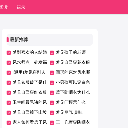
阅读
语录
最新推荐
梦到喜欢的人结婚
梦见孩子的老师
了是什么意思
风水师点一处发福
梦见自己穿花衣服
至富的狠穴
[通用]梦见穿别人
是什么意思
圆形的床对风水哪
的衣服
梦见衣服破了是什
里不好了
小男孩可以穿白色
么意思
梦见自己穿红衣服
长袜吗
蕉下防晒衣为什么
是什么意思
卫生间最忌讳的风
那么贵
梦见门预示什么
水问题
梦见自己掉下山坡
梦见臭气 臭味
家人如何看房子风
三十几度穿防晒衣