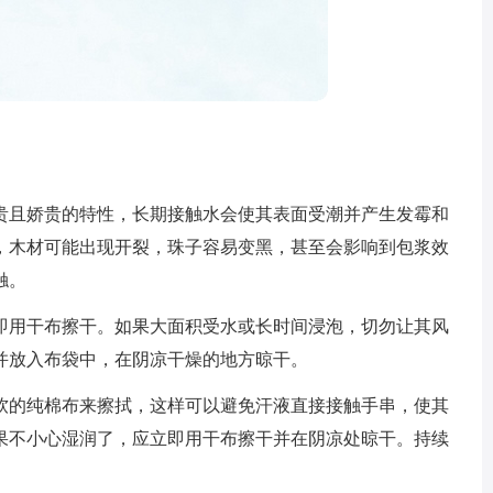
贵且娇贵的特性，长期接触水会使其表面受潮并产生发霉和
，木材可能出现开裂，珠子容易变黑，甚至会影响到包浆效
触。
即用干布擦干。如果大面积受水或长时间浸泡，切勿让其风
并放入布袋中，在阴凉干燥的地方晾干。
软的纯棉布来擦拭，这样可以避免汗液直接接触手串，使其
果不小心湿润了，应立即用干布擦干并在阴凉处晾干。持续