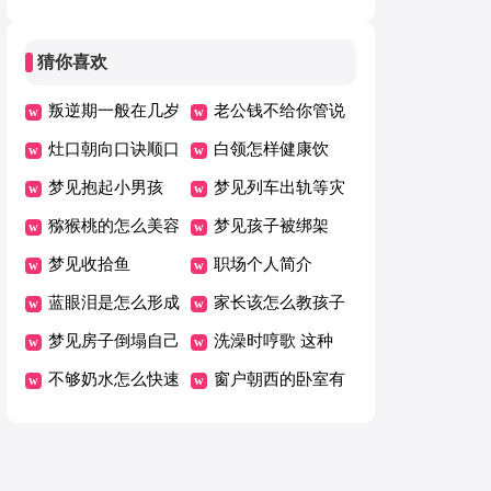
水好坏
热吗
猜你喜欢
叛逆期一般在几岁
老公钱不给你管说
到几岁之间
灶口朝向口诀顺口
明什么
白领怎样健康饮
溜
梦见抱起小男孩
食？
梦见列车出轨等灾
猕猴桃的怎么美容
难时你冷静控制局
梦见孩子被绑架
梦见收拾鱼
面
职场个人简介
蓝眼泪是怎么形成
家长该怎么教孩子
的
梦见房子倒塌自己
做作业
洗澡时哼歌 这种
没事
不够奶水怎么快速
行为有益健康吗？
窗户朝西的卧室有
下奶
什么缺点