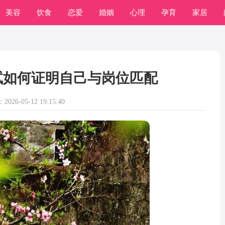
美容
饮食
恋爱
婚姻
心理
孕育
家居
试如何证明自己与岗位匹配
026-05-12 19:15:40