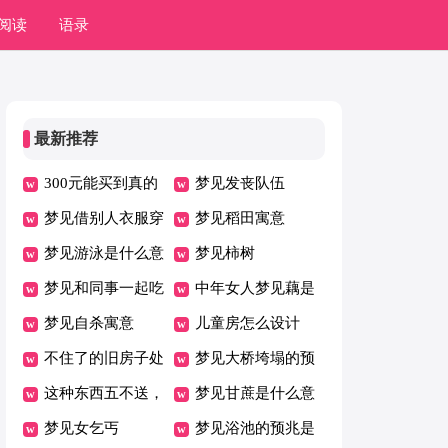
阅读
语录
最新推荐
300元能买到真的
梦见发丧队伍
缅甸翡翠吗
梦见借别人衣服穿
梦见稻田寓意
梦见游泳是什么意
梦见柿树
思
梦见和同事一起吃
中年女人梦见藕是
饭
梦见自杀寓意
什么意思
儿童房怎么设计
不住了的旧房子处
梦见大桥垮塌的预
理的几个禁忌
这种东西五不送，
兆
梦见甘蔗是什么意
送了人财空！
梦见女乞丐
思
梦见浴池的预兆是