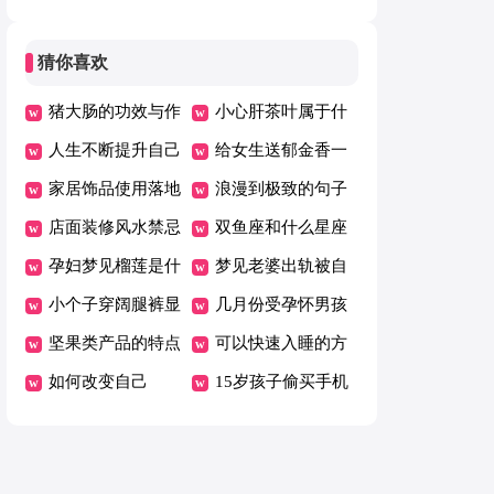
什么
猜你喜欢
猪大肠的功效与作
小心肝茶叶属于什
用
人生不断提升自己
么茶
给女生送郁金香一
的句子
家居饰品使用落地
般送几朵
浪漫到极致的句子
钟怎么样
店面装修风水禁忌
双鱼座和什么星座
孕妇梦见榴莲是什
最好相配
梦见老婆出轨被自
么意思
小个子穿阔腿裤显
己抓
几月份受孕怀男孩
矮吗
坚果类产品的特点
的几率大
可以快速入睡的方
如何改变自己
法
15岁孩子偷买手机
怎么处理