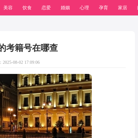
美容
饮食
恋爱
婚姻
心理
孕育
家居
的考籍号在哪查
025-08-02 17:09:06