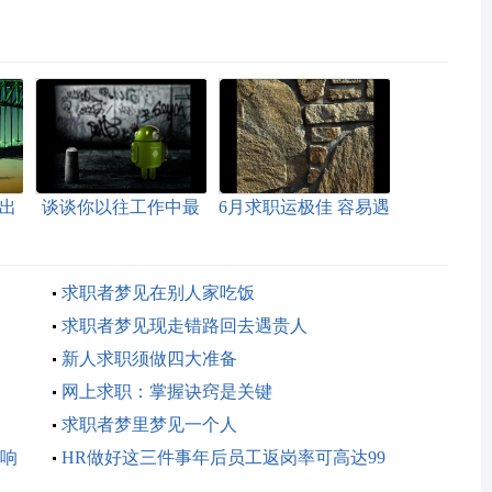
出
谈谈你以往工作中最
6月求职运极佳 容易遇
成功和最失败的案例
贵人的星座
求职者梦见在别人家吃饭
求职者梦见现走错路回去遇贵人
新人求职须做四大准备
网上求职：掌握诀窍是关键
求职者梦里梦见一个人
响
HR做好这三件事年后员工返岗率可高达99