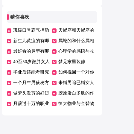
什么
猜你喜欢
班级口号霸气押韵
天蝎座和天蝎座的
新生儿黄疸的有哪
爱情婚姻怎么样
属蛇的和什么属相
些注意事项
最好看的鼻型有哪
能长久吗
最配
心理学的感悟与收
些
40至50岁微胖女人
获
梦见家里装修
夏天穿搭
毕业后还能考研究
如何挽回一个对你
生吗
一个月生男孩秘方
彻底死心的人
未婚男追已婚女人
做梦头发剪的好短
的心理原因
胶原蛋白多肽的作
好丑
月薪过十万的职业
用
恒大物业与金碧物
业区别