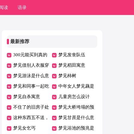
阅读
语录
最新推荐
300元能买到真的
梦见发丧队伍
缅甸翡翠吗
梦见借别人衣服穿
梦见稻田寓意
梦见游泳是什么意
梦见柿树
思
梦见和同事一起吃
中年女人梦见藕是
饭
梦见自杀寓意
什么意思
儿童房怎么设计
不住了的旧房子处
梦见大桥垮塌的预
理的几个禁忌
这种东西五不送，
兆
梦见甘蔗是什么意
送了人财空！
梦见女乞丐
思
梦见浴池的预兆是