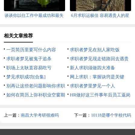
谈谈你以往工作中最成功和最失
6月求职运极佳 容易遇贵人的星
败的案例
座
相关文章推荐
一页简历里要写什么内容
求职者梦见在别人家吃饭
求职者梦见被鬼子追杀
求职者梦见现走错路回去遇贵
职场上太耿直容易吃亏
人
新人求职须做四大准备
梦见求职成功[合集]
网上求职：掌握诀窍是关键
别再让这些老问题影响你求职
求职者梦里梦见一个人
了
如何在简历上弥补职业空窗期
HR做好这三件事年后员工返岗
过长的负面影响
率可高达99
上一篇：
南昌大学考研很难吗
下一篇：
10118是哪个学校代码