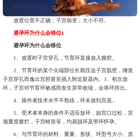
放置位置不正确；子宫病变；大小不符。
避孕环为什么会移位1
避孕环为什么会移位
1、放置时子宫穿孔，节育环直接放入腹腔。
2、节育环的某个尖端部位长期压迫子宫肌壁，继发
子宫穿孔而逸出宫腔甚至插入附近脏器内。3、初次放
环，子宫对节育环敏感而发生异常收缩，会将环排出。
4、操作者技术水平不熟练，环未放到宫底。
5、受术者本身的条件不适应放环，如宫口过松，宫
颈重度糜烂，子宫畸形等，均易脱环及带环怀孕。
6、与节育环的材料、重量、形状、环型号大小、质