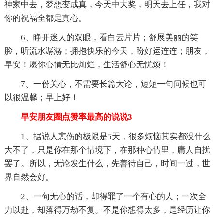
神家中去，梦想变成真，今天中大奖，明天去上任，我对
你的祝福全都是真心。
6、睁开迷人的双眼，看白云片片；舒展美丽的笑
脸，听流水潺潺；拥抱快乐的今天，盼好运连连；朋友，
早安！愿你心情无比灿烂，生活舒心无忧烦！
7、一份关心，不需要长篇大论，短短一句问候也可
以很温馨；早上好！
早安朋友圈点赞率最高的说说3
1、据说人悲伤的极限是5天，很多烦恼其实都没什么
大不了，只是你在那个情境下，在那种心情里，庸人自扰
罢了。所以，无论发生什么，先善待自己，时间一过，世
界自然会好。
2、一句无心的话，却得罪了一个有心的人；一次全
力以赴，却落得万劫不复。不是你想得太多，是经历让你