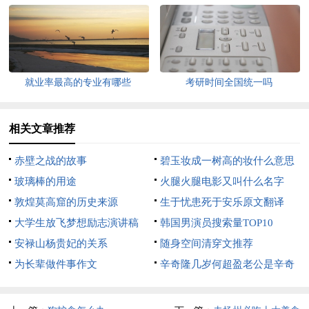
就业率最高的专业有哪些
考研时间全国统一吗
相关文章推荐
赤壁之战的故事
碧玉妆成一树高的妆什么意思
玻璃棒的用途
火腿火腿电影又叫什么名字
敦煌莫高窟的历史来源
生于忧患死于安乐原文翻译
大学生放飞梦想励志演讲稿
韩国男演员搜索量TOP10
安禄山杨贵妃的关系
随身空间清穿文推荐
为长辈做件事作文
辛奇隆几岁何超盈老公是辛奇
隆吗