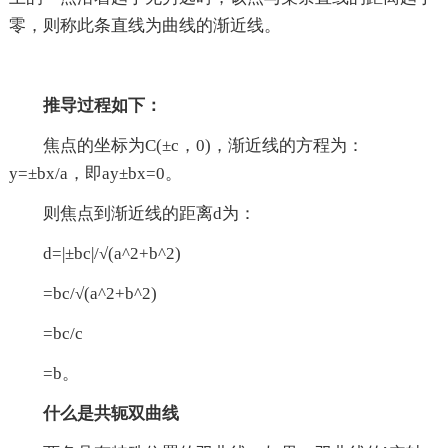
零，则称此条直线为曲线的渐近线。
推导过程如下：
焦点的坐标为C(±c，0)，渐近线的方程为：
y=±bx/a，即ay±bx=0。
则焦点到渐近线的距离d为：
d=|±bc|/√(a^2+b^2)
=bc/√(a^2+b^2)
=bc/c
=b。
什么是共轭双曲线