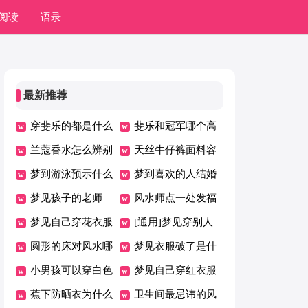
阅读
语录
最新推荐
穿斐乐的都是什么
斐乐和冠军哪个高
人
兰蔻香水怎么辨别
档
天丝牛仔裤面料容
真假
梦到游泳预示什么
易皱吗
梦到喜欢的人结婚
梦见孩子的老师
了是什么意思
风水师点一处发福
梦见自己穿花衣服
至富的狠穴
[通用]梦见穿别人
是什么意思
圆形的床对风水哪
的衣服
梦见衣服破了是什
里不好了
小男孩可以穿白色
么意思
梦见自己穿红衣服
长袜吗
蕉下防晒衣为什么
是什么意思
卫生间最忌讳的风