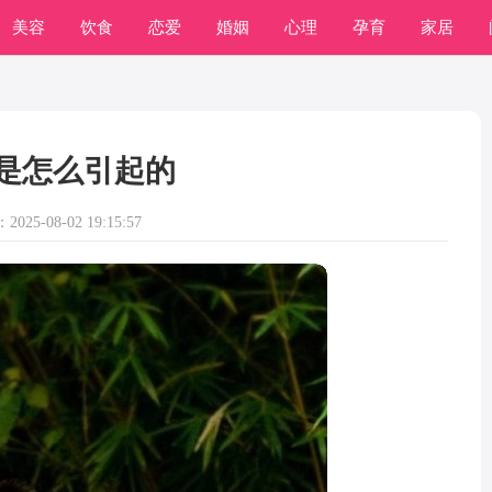
美容
饮食
恋爱
婚姻
心理
孕育
家居
是怎么引起的
025-08-02 19:15:57