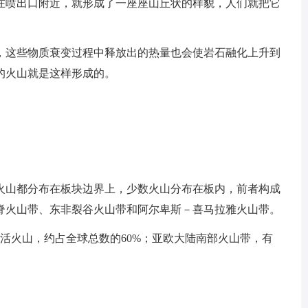
在喷出口附近，就形成了一座座山丘状的样貌，人们就把它
，这些物质衰变过程中释放出的热量也会使岩石融化上升到
的火山就是这样形成的。
火山都分布在板块边界上，少数火山分布在板内，前者构成
脊火山带、东非裂谷火山带和阿尔卑斯－喜马拉雅火山带。
座活火山，约占全球总数的60%；亚欧大陆南部火山带，有