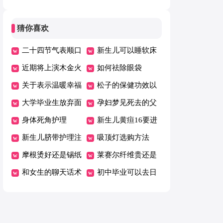
那么贵
水问题
猜你喜欢
二十四节气表顺口
新生儿可以睡软床
溜
近期将上演木金火
吗
如何祛除眼袋
土“四星连珠”奇观
关于表示温暖幸福
松子的保健功效以
的句子
大学毕业生放弃面
及营养价值
孕妇梦见死去的父
试成普遍现象
身体死角护理
亲
新生儿黄疸16要进
新生儿脐带护理注
行治疗吗？
吸顶灯选购方法
意事项
摩根烫好还是锡纸
莱赛尔纤维贵还是
烫好
和女生的聊天话术
棉贵
初中毕业可以去日
本留学吗