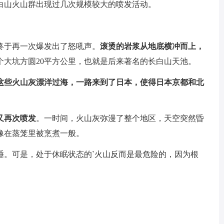
白山火山群出现过几次规模较大的喷发活动。
终于再一次爆发出了怒吼声。
滚烫的岩浆从地底横冲而上，
个大坑方圆20平方公里，也就是后来著名的长白山天池。
这些火山灰漂洋过海，一路来到了日本，使得日本京都和北
山又再次喷发
。一时间，火山灰弥漫了整个地区，天空突然昏
像在蒸笼里被烹煮一般。
睡。可是，处于休眠状态的`火山反而是最危险的，因为根