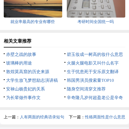
就业率最高的专业有哪些
考研时间全国统一吗
相关文章推荐
赤壁之战的故事
碧玉妆成一树高的妆什么意思
玻璃棒的用途
火腿火腿电影又叫什么名字
敦煌莫高窟的历史来源
生于忧患死于安乐原文翻译
大学生放飞梦想励志演讲稿
韩国男演员搜索量TOP10
安禄山杨贵妃的关系
随身空间清穿文推荐
为长辈做件事作文
辛奇隆几岁何超盈老公是辛奇
隆吗
上一篇：
人有两面的经典语录短句
下一篇：
性格两面性是什么意思
子