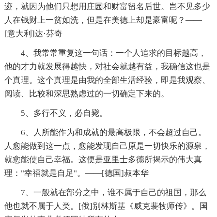
迹，就因为他们只想用庄园和财富留名后世。岂不见多少
人在钱财上一贫如洗，但是在美德上却是豪富呢？——
[意大利]达·芬奇
4、我常常重复这一句话：一个人追求的目标越高，
他的才力就发展得越快，对社会就越有益，我确信这也是
个真理。这个真理是由我的全部生活经验，即是我观察、
阅读、比较和深思熟虑过的一切确定下来的。
5、多行不义，必自毙。
6、人所能作为和成就的最高极限，不会超过自己。
人愈能做到这一点，愈能发现自己原是一切快乐的源泉，
就愈能使自己幸福。这便是亚里士多德所揭示的伟大真
理："幸福就是自足"。——[德国]叔本华
7、一般就在部分之中，谁不属于自己的祖国，那么
他也就不属于人类。[俄]别林斯基《威克裴牧师传》。国