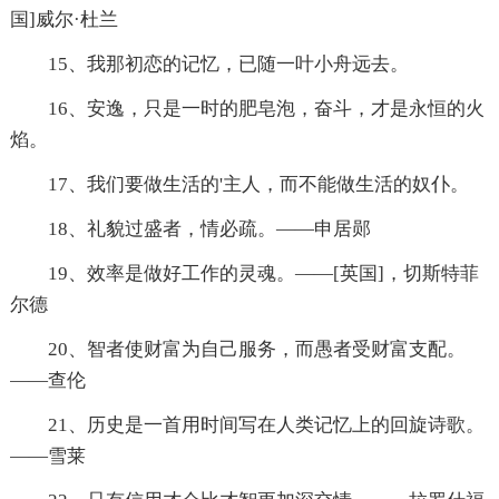
国]威尔·杜兰
15、我那初恋的记忆，已随一叶小舟远去。
16、安逸，只是一时的肥皂泡，奋斗，才是永恒的火
焰。
17、我们要做生活的'主人，而不能做生活的奴仆。
18、礼貌过盛者，情必疏。——申居郧
19、效率是做好工作的灵魂。——[英国]，切斯特菲
尔德
20、智者使财富为自己服务，而愚者受财富支配。
——查伦
21、历史是一首用时间写在人类记忆上的回旋诗歌。
——雪莱