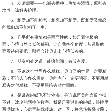
4、友谊需要——忠诚去播种，热情去灌溉，原则去
培养，谅解去护理。
5、相爱却不能相恋，相恋却不相爱。既相爱又相恋
的我们却不能相守一生。
6、几乎所有事情都是两面性的，如只看消极的一
面，心境自然会低落郁闷。让自我换个角度，从进取的一
面看待问题吧，那样会让你走出心境低谷的。
7、朋友相处之道，能疯能闹，有节有度。
8、不论这个世界多么糟糕，你自己的世界一定要精
彩；不论人心多么黑暗，你的内心一定要明亮。不要用糟
糕去对付糟糕，不要用黑暗去对付黑暗。
9、是谁说蝴蝶飞不过沧海，是谁说再美的言辞也抵
不过，冰冷的阿拉伯数字。我是只受过伤的蝴蝶，眼眸里
写满忧伤，心房里装载凄凉。这一季，将悲伤折叠收藏，