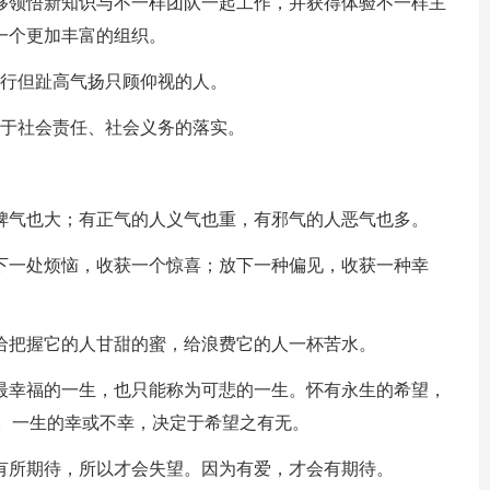
够领悟新知识与不一样团队一起工作，并获得体验不一样主
一个更加丰富的组织。
前行但趾高气扬只顾仰视的人。
在于社会责任、社会义务的落实。
人脾气也大；有正气的人义气也重，有邪气的人恶气也多。
放下一处烦恼，收获一个惊喜；放下一种偏见，收获一种幸
会给把握它的人甘甜的蜜，给浪费它的人一杯苦水。
是最幸福的一生，也只能称为可悲的一生。怀有永生的希望，
'。一生的幸或不幸，决定于希望之有无。
为有所期待，所以才会失望。因为有爱，才会有期待。