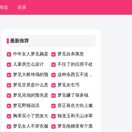
阅读
语录
最新推荐
中年女人梦见藕是
梦见自杀寓意
什么意思
儿童房怎么设计
不住了的旧房子处
梦见大桥垮塌的预
理的几个禁忌
这种东西五不送，
兆
梦见甘蔗是什么意
送了人财空！
梦见女乞丐
思
梦见浴池的预兆是
梦见赚了很多钱
什么
梦见野猫说话
穿正装在大街上尴
胸罩买小了想改大
尬吗
独龙玉和天山冰翠
一些小窍门
梦见女人不穿衣服
哪个好
梦见电梯里有个粪