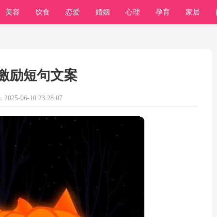
美容
饮食
恋爱
婚姻
心理
孕育
家居
激励短句文案
025-06-10 23:28:07