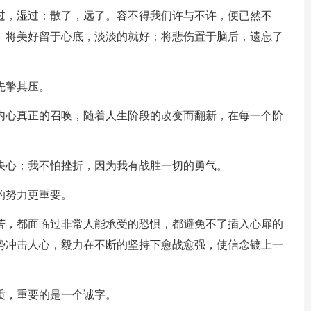
淋过，湿过；散了，远了。容不得我们许与不许，便已然不
。将美好留于心底，淡淡的就好；将悲伤置于脑后，遗忘了
先擎其压。
求内心真正的召唤，随着人生阶段的改变而翻新，在每一个阶
的决心；我不怕挫折，因为我有战胜一切的勇气。
的努力更重要。
困苦，都面临过非常人能承受的恐惧，都避免不了插入心扉的
势冲击人心，毅力在不断的坚持下愈战愈强，使信念镀上一
质，重要的是一个诚字。