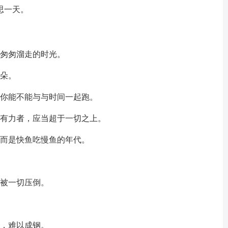
思一天。
视匆匆溜走的时光。
花朵。
看你能不能与与时间一起跑。
强有力者，应当超于一切之上。
，而是快鱼吃慢鱼的年代。
不被一切压倒。
炼，难以成钢。