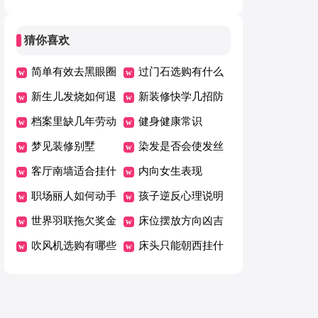
池
猜你喜欢
简单有效去黑眼圈
过门石选购有什么
方法
新生儿发烧如何退
讲究
新装修快学几招防
烧？小儿常用的物
档案里缺几年劳动
毒术
健身健康常识
理降温法有哪些
合同怎么补
梦见装修别墅
染发是否会使发丝
客厅南墙适合挂什
变质
内向女生表现
么画聚财呢
职场丽人如何动手
孩子逆反心理说明
制作求职简历
世界羽联拖欠奖金
了什么
床位摆放方向凶吉
长达一个月，安赛
吹风机选购有哪些
床头只能朝西挂什
龙在线讨薪
注意事项
么吉祥物