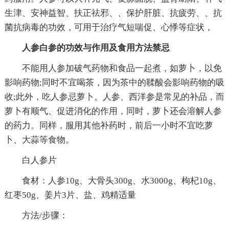
生津、安神益智、扶正祛邪、、保护肝脏、抗疲劳、、抗
菌抗病毒的功效，可用于治疗气短喘促、心悸等症状，
人参白参的功效与作用及食用方法禁忌
不能用人参加破气药物和食品一起煮，如萝卜，以免
影响药物;同时不宜喝茶，因为茶中的鞣酸会影响药物的吸
收;此外，吃人参忌萝卜。人参、西洋参是常见的补品，而
萝卜有顺气、促进消化的作用，同时，萝卜还会溶解人参
的药力。同样，服用其他补药时，前后一小时不宜吃萝
卜、大蒜等食物。
白人参片
食材：人参10g、大骨头300g、水3000g、枸杞10g、
红枣50g、姜片3片、盐、鸡精适量
方法/步骤：