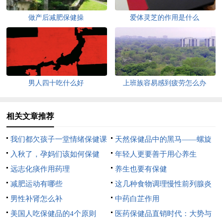
做产后减肥保健操
爱体灵芝的作用是什么
男人四十吃什么好
上班族容易感到疲劳怎么办
相关文章推荐
我们都欠孩子一堂情绪保健课
天然保健品中的黑马——螺旋
入秋了，孕妈们该如何保健
藻
年轻人更要善于用心养生
呢？
远志化痰作用药理
养生也要有保健
减肥运动有哪些
这几种食物调理慢性前列腺炎
男性补肾怎么补
疾病
中药白芷作用
美国人吃保健品的4个原则
医药保健品直销时代：大势与