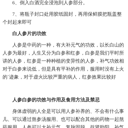
6、倒入白酒完全浸泡到人参部分。
7、将瓶子封口处用胶纸固封，再用保鲜膜把瓶盖整
个封起来即可
白人参片的功效
人参是中药的一种，有大补元气的功效，以长白山的
人参为最好，人生又分为白参和红参，白参是我们平时所
讲的人参，红参是一种种植的变异性的人参，补气功效相
对于白参来说低，但是具有平补的作用，服用时没有上火
的`迹象，对于虚火比较严重的病人，红参效果比较好
人参白参的功效与作用及食用方法及禁忌
身体虚弱的人全是可以用人参补养的、不会有什么事
儿、可以通过熬参汤服用、也可以配合其他的药物一起熬
药服用。人参可以大补元气、复脉固脱、益肾助阳、补气