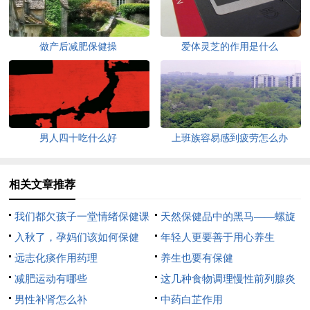
做产后减肥保健操
爱体灵芝的作用是什么
男人四十吃什么好
上班族容易感到疲劳怎么办
相关文章推荐
我们都欠孩子一堂情绪保健课
天然保健品中的黑马——螺旋
入秋了，孕妈们该如何保健
藻
年轻人更要善于用心养生
呢？
远志化痰作用药理
养生也要有保健
减肥运动有哪些
这几种食物调理慢性前列腺炎
男性补肾怎么补
疾病
中药白芷作用