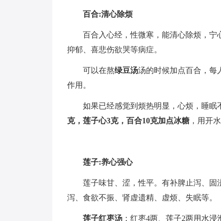
百合:清心除烦
百合入心经，性微寒，能清心除烦，宁
抑郁、喜悲伤欲哭等病症。
可以在熬
绿豆汤
汤的时候加点百合，每人
作用。
如果已经感觉到烦热明显，心烦，睡眠
克，莲子心3克，百合10克加点冰糖
，用开水
莲子:养心强心
莲子味甘、涩，性平。有补脾止泻、固
泻、食欲不振、肾虚遗精、虚烦、失眠等。
莲子红枣汤
：红枣4两、莲子2两用水浸