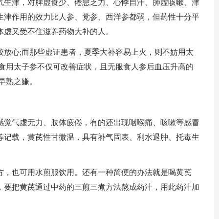
气生津，对脾虚食少、倦怠乏力、心悸自汗、肺虚咳嗽、津
生津作用的效力比人参、党参、西洋参都弱，但药性十分平
体虚又受不住滋养药物大补的人。
较放心;而那些虚证患者，夏季大补容易上火，则不妨用太
，食用太子参不仅可改善症状，且无服食人参后血压升高的
早熟之嫌。
感觉气虚无力、肢体疲倦，有的还出现咽喉痛、咳嗽等感冒
等记载，黄芪性甘微温，具有补气固表、利水退肿、托毒生
方，也可用水煎服饮用。还有一种简便的办法就是喝黄芪
，要把黄芪通过中药的三煎三煮方法熬成药汁，用此药汁加