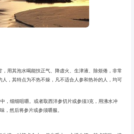
甘，用其泡水喝能扶正气、降虚火、生津液、除烦倦，非常
的人，其特点为不热不燥，凡不适合人参和热补的人，均可
口中，细细咀嚼。或者取西洋参切片或参须3克，用沸水冲
无味，然后将参片或参须嚼服。