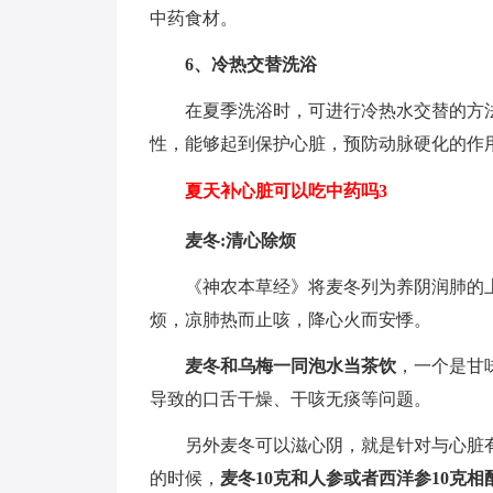
中药食材。
6、冷热交替洗浴
在夏季洗浴时，可进行冷热水交替的方
性，能够起到保护心脏，预防动脉硬化的作
夏天补心脏可以吃中药吗3
麦冬:清心除烦
《神农本草经》将麦冬列为养阴润肺的
烦，凉肺热而止咳，降心火而安悸。
麦冬和乌梅一同泡水当茶饮
，一个是甘
导致的口舌干燥、干咳无痰等问题。
另外麦冬可以滋心阴，就是针对与心脏
的时候，
麦冬10克和人参或者西洋参10克相