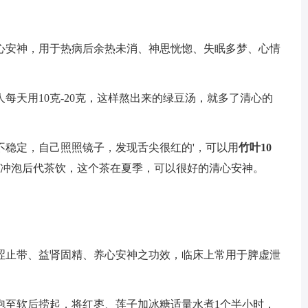
心安神，用于热病后余热未消、神思恍惚、失眠多梦、心情
每天用10克-20克，这样熬出来的绿豆汤，就多了清心的
不稳定，自己照照镜子，发现舌尖很红的'，可以用
竹叶10
冲泡后代茶饮，这个茶在夏季，可以很好的清心安神。
涩止带、益肾固精、养心安神之功效，临床上常用于脾虚泄
泡至软后捞起，将红枣、莲子加冰糖适量水煮1个半小时，