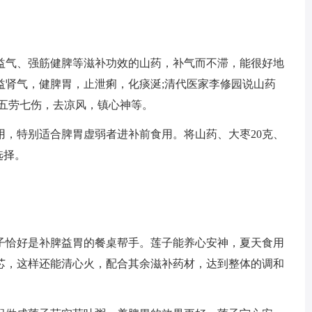
益气、强筋健脾等滋补功效的山药，补气而不滞，能很好地
益肾气，健脾胃，止泄痢，化痰涎;清代医家李修园说山药
补五劳七伤，去凉风，镇心神等。
用，特别适合脾胃虚弱者进补前食用。将山药、大枣20克、
选择。
子恰好是补脾益胃的餐桌帮手。莲子能养心安神，夏天食用
芯，这样还能清心火，配合其余滋补药材，达到整体的调和