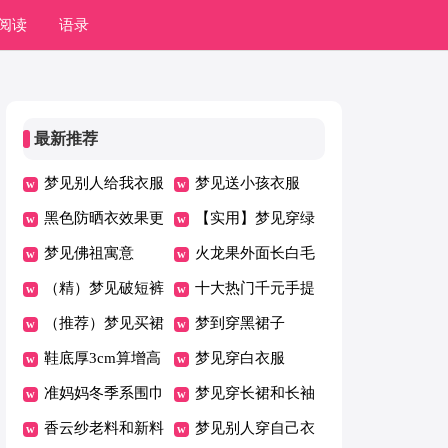
阅读
语录
最新推荐
梦见别人给我衣服
梦见送小孩衣服
黑色防晒衣效果更
【实用】梦见穿绿
好吗
梦见佛祖寓意
裙子
火龙果外面长白毛
（精）梦见破短裤
了还能吃吗
十大热门千元手提
（推荐）梦见买裙
包排行榜
梦到穿黑裙子
子
鞋底厚3cm算增高
梦见穿白衣服
鞋吗
准妈妈冬季系围巾
梦见穿长裙和长袖
有讲究
香云纱老料和新料
衣服
梦见别人穿自己衣