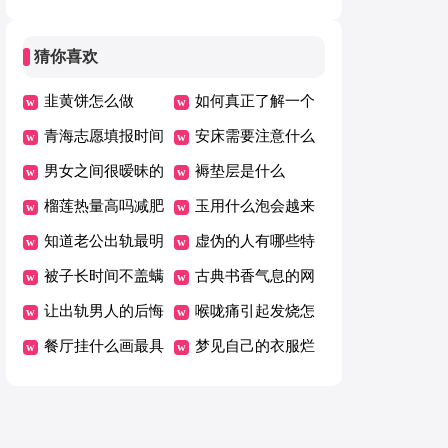
区别
服是什么意思
猜你喜欢
韭黄饼怎么做
如何真正了解一个
青海志愿填报时间
人
安床需要注意什么
几月几号
男女之间很暧昧的
褥垫层是什么
表现
榴莲热量高吗减肥
玉用什么泡会越来
能吃吗
知道老公出轨最明
越透
虚伪的人有哪些特
智的选择是什么
被子长时间不盖螨
征
古典书香气息的网
虫会死吗
让出轨男人的后悔
名
喉咙痛引起发烧怎
的方法
餐厅挂什么画最具
么办
梦见自己的衣服烂
招财
了