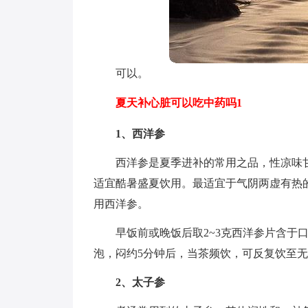
可以。
夏天补心脏可以吃中药吗1
1、西洋参
西洋参是夏季进补的常用之品，性凉味
适宜酷暑盛夏饮用。最适宜于气阴两虚有热
用西洋参。
早饭前或晚饭后取2~3克西洋参片含于
泡，闷约5分钟后，当茶频饮，可反复饮至
2、太子参