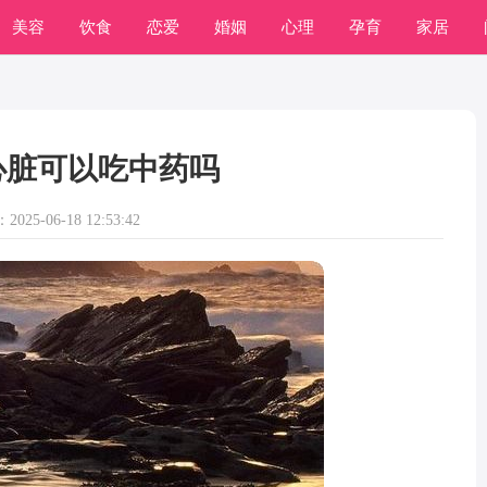
美容
饮食
恋爱
婚姻
心理
孕育
家居
心脏可以吃中药吗
025-06-18 12:53:42