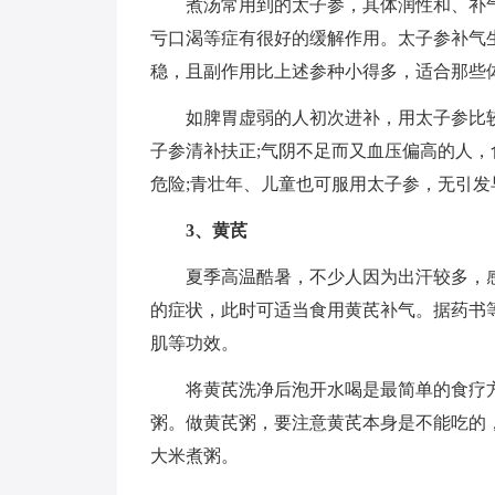
煮汤常用到的太子参，其体润性和、补
亏口渴等症有很好的缓解作用。太子参补气
稳，且副作用比上述参种小得多，适合那些
如脾胃虚弱的人初次进补，用太子参比
子参清补扶正;气阴不足而又血压偏高的人
危险;青壮年、儿童也可服用太子参，无引发
3、黄芪
夏季高温酷暑，不少人因为出汗较多，
的症状，此时可适当食用黄芪补气。据药书
肌等功效。
将黄芪洗净后泡开水喝是最简单的食疗
粥。做黄芪粥，要注意黄芪本身是不能吃的
大米煮粥。