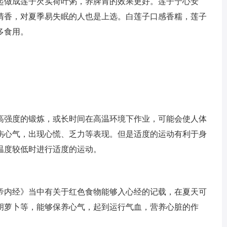
起做成莲子芡实荷叶粥，养脾胃的效果更好。莲子宁心安
清香，对夏季易失眠的人也是上选。白莲子口感香糯，莲子
多食用。
高强度的锻炼，或长时间在高温环境下作业，可能会使人体
伤心气，出现心慌、乏力等表现。但是适度的运动有利于身
温度较低时进行适度的运动。
帝内经》当中有关于红色食物能够入心经的记载，在夏天可
胡萝卜等，能够保养心气，起到运行气血，营养心脏的作