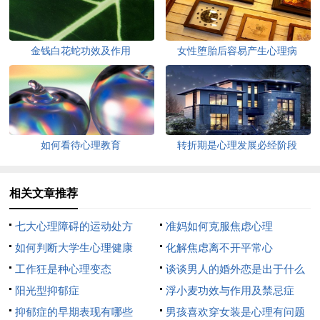
金钱白花蛇功效及作用
女性堕胎后容易产生心理病
如何看待心理教育
转折期是心理发展必经阶段
相关文章推荐
七大心理障碍的运动处方
准妈如何克服焦虑心理
如何判断大学生心理健康
化解焦虑离不开平常心
工作狂是种心理变态
谈谈男人的婚外恋是出于什么
阳光型抑郁症
心理
浮小麦功效与作用及禁忌症
抑郁症的早期表现有哪些
男孩喜欢穿女装是心理有问题