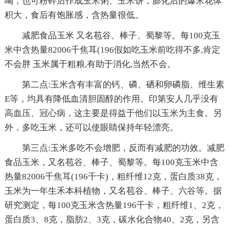
喝，也可粉碎后作成玉米粥、玉米饼，膨化后的爆米花体
积大，食后有饱胀感，含热量很低。
减肥食品玉米 又名苞谷、棒子、蜀黎等。每100克玉
米中含热量82006千焦耳(196假如吃玉米前吃得不多,肯定
不会胖 玉米属于粗粮,有助于消化,当然不会。
第二点:玉米含有丰富的钙、磷、硒和卵磷脂、维生素
E等，均具有降低血清胆固醇的作用。印第安人几乎没有
高血压、冠心病，这主要是得益于他们以玉米为主食。另
外，多吃玉米，还可以使眼睛保持年轻漂亮。
第三点:玉米多吃不会增肥，反而有减肥的功效。减肥
食品玉米，又名苞谷、棒子、蜀黎等。每100克玉米中含
热量82006千焦耳(196千卡)，粗纤维12克，蛋白质38克，
玉米为一年生禾本科植物，又名苞谷、棒子、六谷等。据
研究测定，每100克玉米含热量196千卡，粗纤维1、2克，
蛋白质3、8克，脂肪2、3克，碳水化合物40、2克，另含