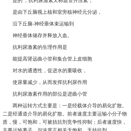
是的'，抗利尿激素又称血管升压素，
是由下丘脑视上核和室旁核神经元分泌，
沿下丘脑-神经垂体束运输到
神经垂体储存并释放入血。
抗利尿激素的生理作用是
能提高肾远曲小管和集合管上皮细胞
对水的通透性，促进水的重吸收，
使尿量减少，从而发挥抗利尿作用
抗利尿激素作用的部位是进曲小管
两种运转方式主要是：一是经载体介导的易化扩散。
二是经通道介导的易化扩散。前者速度主要运输小分子物
质，慢，可饱和，可被拮抗剂竞争性抑制；后者速度快，
主要运输离子，与浓度正相关无饱和，无拮抗剂。