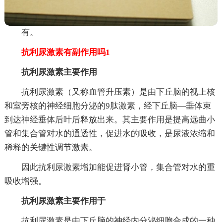
有。
抗利尿激素有副作用吗1
抗利尿激素主要作用
抗利尿激素（又称血管升压素）是由下丘脑的视上核
和室旁核的神经细胞分泌的9肽激素，经下丘脑—垂体束
到达神经垂体后叶后释放出来。其主要作用是提高远曲小
管和集合管对水的通透性，促进水的吸收，是尿液浓缩和
稀释的关键性调节激素。
因此抗利尿激素增加能促进肾小管，集合管对水的重
吸收增强。
抗利尿激素主要作用于
抗利尿激素是由下丘脑的神经内分泌细胞合成的一种