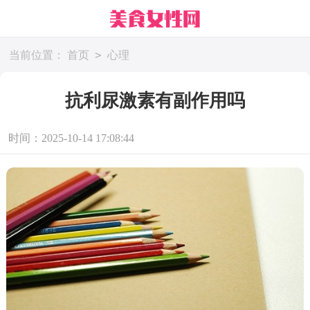
>
当前位置：
首页
心理
抗利尿激素有副作用吗
时间：2025-10-14 17:08:44