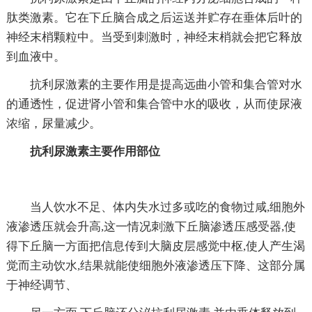
肽类激素。它在下丘脑合成之后运送并贮存在垂体后叶的
神经末梢颗粒中。当受到刺激时，神经末梢就会把它释放
到血液中。
抗利尿激素的主要作用是提高远曲小管和集合管对水
的通透性，促进肾小管和集合管中水的吸收，从而使尿液
浓缩，尿量减少。
抗利尿激素主要作用部位
当人饮水不足、体内失水过多或吃的食物过咸,细胞外
液渗透压就会升高,这一情况刺激下丘脑渗透压感受器,使
得下丘脑一方面把信息传到大脑皮层感觉中枢,使人产生渴
觉而主动饮水,结果就能使细胞外液渗透压下降、这部分属
于神经调节、