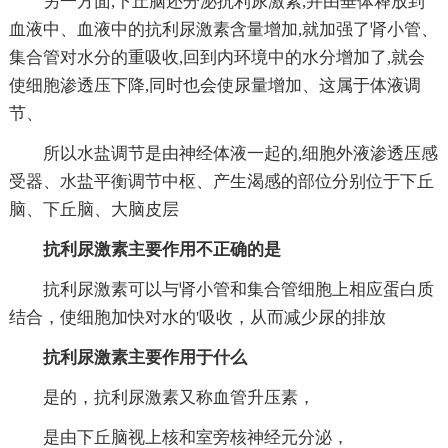
另一方面,下丘脑还分泌抗利尿激素,并由垂体释放到
血液中、血液中的抗利尿激素含量增加,就加强了肾小管、
集合管对水分的重吸收,回到内环境中的水分增加了,就会
使细胞渗透压下降,同时也会使尿量增加、这属于体液调
节、
所以水盐调节是由神经体液一起的,细胞外液渗透压感
受器、水盐平衡调节中枢、产生渴感的部位分别位于下丘
脑、下丘脑、大脑皮层
抗利尿激素主要作用不正确的是
抗利尿激素可以与肾小管和集合管细胞上相应蛋白质
结合，使细胞加快对水的'吸收，从而减少尿的排放
抗利尿激素主要作用于什么
是的，抗利尿激素又称血管升压素，
是由下丘脑视上核和室旁核神经元分泌，