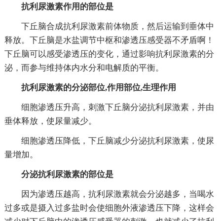
抗利尿激素作用的部位是
下丘脑合成抗利尿激素前体物质，然后运输到垂体中
释放。下丘脑是水盐调节中枢和渗透压感受器不矛盾啊！
下丘脑可以感受渗透压的变化，通过影响抗利尿激素的分
泌，而参与维持体内水分和电解质的平衡。
抗利尿激素的分泌部位,作用部位,生理作用
细胞渗透压升高，刺激下丘脑分泌抗利尿激素，并由
垂体释放，使尿量减少。
细胞渗透压降低，下丘脑减少分泌抗利尿激素，使尿
量增加。
分泌抗利尿激素的部位是
因为渗透压越高，抗利尿激素就会分泌越多，当喝水
过多或是摄入过多盐时会使细胞外液渗透压下降，这样会