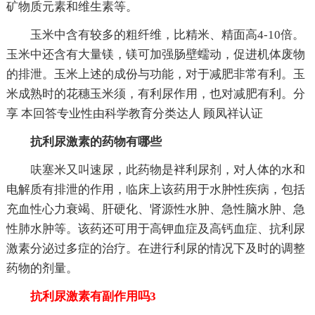
矿物质元素和维生素等。
玉米中含有较多的粗纤维，比精米、精面高4-10倍。
玉米中还含有大量镁，镁可加强肠壁蠕动，促进机体废物
的排泄。玉米上述的成份与功能，对于减肥非常有利。玉
米成熟时的花穗玉米须，有利尿作用，也对减肥有利。分
享 本回答专业性由科学教育分类达人 顾凤祥认证
抗利尿激素的药物有哪些
呋塞米又叫速尿，此药物是袢利尿剂，对人体的水和
电解质有排泄的作用，临床上该药用于水肿性疾病，包括
充血性心力衰竭、肝硬化、肾源性水肿、急性脑水肿、急
性肺水肿等。该药还可用于高钾血症及高钙血症、抗利尿
激素分泌过多症的治疗。在进行利尿的情况下及时的调整
药物的剂量。
抗利尿激素有副作用吗3