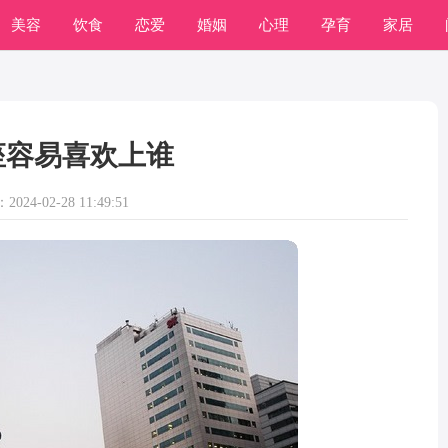
美容
饮食
恋爱
婚姻
心理
孕育
家居
座容易喜欢上谁
024-02-28 11:49:51