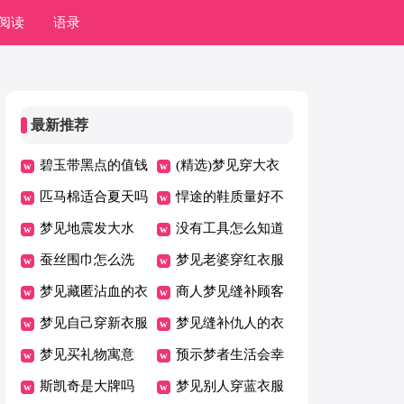
阅读
语录
最新推荐
碧玉带黑点的值钱
(精选)梦见穿大衣
吗
匹马棉适合夏天吗
悍途的鞋质量好不
梦见地震发大水
好
没有工具怎么知道
蚕丝围巾怎么洗
自己的胸围
梦见老婆穿红衣服
梦见藏匿沾血的衣
什么意思
商人梦见缝补顾客
服
梦见自己穿新衣服
的衣服
梦见缝补仇人的衣
梦见买礼物寓意
服
预示梦者生活会幸
斯凯奇是大牌吗
福梦境
梦见别人穿蓝衣服