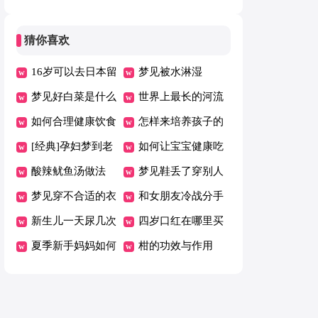
猜你喜欢
16岁可以去日本留
梦见被水淋湿
学吗
梦见好白菜是什么
世界上最长的河流
预兆
如何合理健康饮食
排名前三名
怎样来培养孩子的
[经典]孕妇梦到老
专注力
如何让宝宝健康吃
公出轨
酸辣鱿鱼汤做法
零食？
梦见鞋丢了穿别人
梦见穿不合适的衣
的鞋
和女朋友冷战分手
服
新生儿一天尿几次
了怎么办
四岁口红在哪里买
正常 为什么宝宝
夏季新手妈妈如何
柑的功效与作用
会有很多次小便呢
护理新生儿