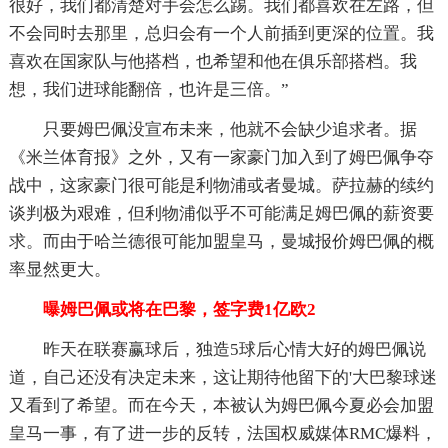
很好，我们都清楚对手会怎么踢。我们都喜欢在左路，但
不会同时去那里，总归会有一个人前插到更深的位置。我
喜欢在国家队与他搭档，也希望和他在俱乐部搭档。我
想，我们进球能翻倍，也许是三倍。”
只要姆巴佩没宣布未来，他就不会缺少追求者。据
《米兰体育报》之外，又有一家豪门加入到了姆巴佩争夺
战中，这家豪门很可能是利物浦或者曼城。萨拉赫的续约
谈判极为艰难，但利物浦似乎不可能满足姆巴佩的薪资要
求。而由于哈兰德很可能加盟皇马，曼城报价姆巴佩的概
率显然更大。
曝姆巴佩或将在巴黎，签字费1亿欧2
昨天在联赛赢球后，独造5球后心情大好的姆巴佩说
道，自己还没有决定未来，这让期待他留下的'大巴黎球迷
又看到了希望。而在今天，本被认为姆巴佩今夏必会加盟
皇马一事，有了进一步的反转，法国权威媒体RMC爆料，