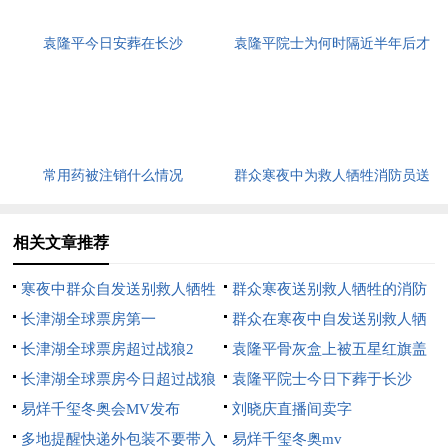
袁隆平今日安葬在长沙
袁隆平院士为何时隔近半年后才
下葬
常用药被注销什么情况
群众寒夜中为救人牺牲消防员送
别
相关文章推荐
寒夜中群众自发送别救人牺牲
群众寒夜送别救人牺牲的消防
消防员
长津湖全球票房第一
员英雄
群众在寒夜中自发送别救人牺
长津湖全球票房超过战狼2
牲消防员
袁隆平骨灰盒上被五星红旗盖
长津湖全球票房今日超过战狼
着
袁隆平院士今日下葬于长沙
2
易烊千玺冬奥会MV发布
刘晓庆直播间卖字
多地提醒快递外包装不要带入
易烊千玺冬奥mv