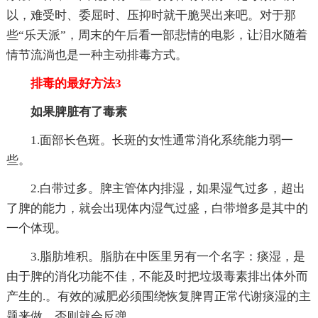
以，难受时、委屈时、压抑时就干脆哭出来吧。对于那
些“乐天派”，周末的午后看一部悲情的电影，让泪水随着
情节流淌也是一种主动排毒方式。
排毒的最好方法3
如果脾脏有了毒素
1.面部长色斑。长斑的女性通常消化系统能力弱一
些。
2.白带过多。脾主管体内排湿，如果湿气过多，超出
了脾的能力，就会出现体内湿气过盛，白带增多是其中的
一个体现。
3.脂肪堆积。脂肪在中医里另有一个名字：痰湿，是
由于脾的消化功能不佳，不能及时把垃圾毒素排出体外而
产生的.。有效的减肥必须围绕恢复脾胃正常代谢痰湿的主
题来做，否则就会反弹。