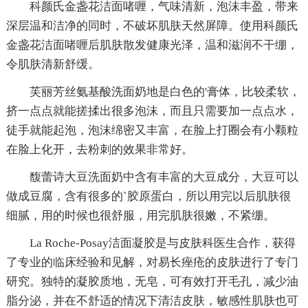
科颜氏金盏花洁面啫喱，气味清新，泡沫丰盈，带来
深层温和洁净的同时，不破坏肌肤天然屏障。使用科颜氏
金盏花洁面啫喱后肌肤散发健康光泽，温和滋润不干绷，
令肌肤清新舒缓。
芙丽芳丝氨基酸洗面奶地是白色的'膏体，比较柔软，
挤一点点就能搓揉出很多泡沫，而且只需要加一点点水，
徒手就能起泡，泡沫绵密又丰富，在脸上打圈会有小颗粒
在脸上化开，去粉刺的效果非常好。
馥蕾诗大豆洗面奶中含有丰富的大豆成分，大豆可以
做成豆腐，含有很多的`胶原蛋白，所以用完以后肌肤很
细腻，用的时候也很舒服，用完肌肤很嫩，不紧绷。
La Roche-Posay洁面凝胶是与皮肤科医生合作，获得
了专业的临床经验和见解，对易长痤疮的皮肤进行了专门
研究。独特的凝胶质地，无皂，可有效打开毛孔，减少油
脂分泌，并在不舒适的情况下清洁皮肤，敏感性肌肤也可