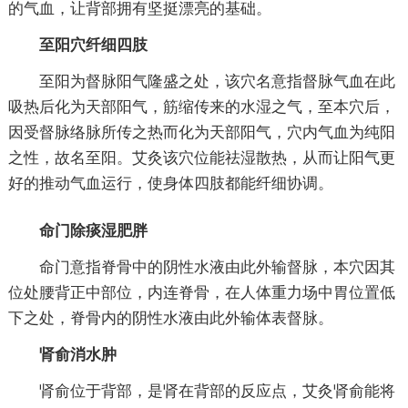
的气血，让背部拥有坚挺漂亮的基础。
至阳穴纤细四肢
至阳为督脉阳气隆盛之处，该穴名意指督脉气血在此
吸热后化为天部阳气，筋缩传来的水湿之气，至本穴后，
因受督脉络脉所传之热而化为天部阳气，穴内气血为纯阳
之性，故名至阳。艾灸该穴位能祛湿散热，从而让阳气更
好的推动气血运行，使身体四肢都能纤细协调。
命门除痰湿肥胖
命门意指脊骨中的阴性水液由此外输督脉，本穴因其
位处腰背正中部位，内连脊骨，在人体重力场中胃位置低
下之处，脊骨内的阴性水液由此外输体表督脉。
肾俞消水肿
肾俞位于背部，是肾在背部的反应点，艾灸肾俞能将