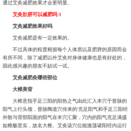
通过艾灸减肥效果才会更明显。
艾灸肚脐可以减肥吗 3
艾灸减肥效果好吗
艾灸减肥是有一定效果的。
不过具体的程度根据每个人体质以及肥胖的原因而会
有所不同，除了减肥以外艾灸对身体健康也是有好处的，
因此感兴趣的朋友不妨试一试。
艾灸减肥灸哪些部位
大椎美背
大椎意指手足三阳的阳热之气由此汇入本穴于督脉的
阳气上行头颈，督脉陶道穴传来的'充足阳气和手足三阳经
外散与背部阳面的阳气在本穴汇聚，穴内的阳气充足满盛
如椎舨坚实，故名大椎。艾灸该穴位能激荡诸阳经内运行