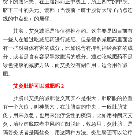
突下的腰阳关、在上腹部前正中线上，脐上四寸的中脘、
脐下三寸的关元、髋部（当髋前上棘于股骨大转子凸点连
线的中点处）的居髎。
其实，艾灸减肥是很值得推荐的。这主要是因目前有
一些人在通过吃减肥药进行减肥。但是很多减肥药里面含
有一些对身体有害的成分，比如说含有抑制神经兴奋的成
分，或者是含有容易导致腹泻的成分。通过吃减肥药不是
绿色健康的减肥方法，而艾灸没有副作用，适合用作减
肥。
艾灸肚脐可以减肥吗 2
肚脐眼艾灸的减肥意义其实不是很大，肚脐眼的位置
有一个穴位，叫神阙穴，在肚脐窝的中央，一般肚脐艾
灸，用来救急，也用来治疗慢性的疾病，比如用神阙穴艾
灸，治疗虚脱或者中风的亡阳脱证，救急用，灸肚脐，是
隔姜灸或者是隔盐灸，用这两种方法。灸肚脐还可以治疗