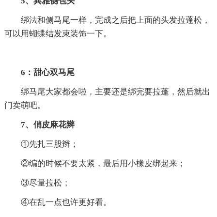
5、典雅侧包头
绑法和侧马尾一样，完成之后把上面的头发拉蓬松，
可以用蝴蝶结发束装饰一下。
6：甜心双马尾
绑马尾大家都会啦，主要还是绑完要拉蓬，然后就出
门卖萌吧。
7、俏皮麻花辫
①先扎三股辫；
②编的时候不要太紧，最后用小橡皮绑起来；
③尽量拉松；
④在乱一点也许更好看。