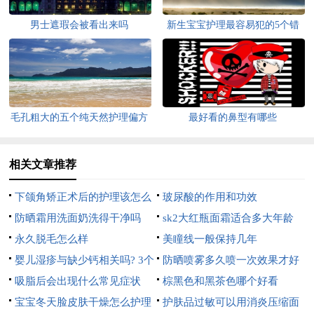
男士遮瑕会被看出来吗
新生宝宝护理最容易犯的5个错
误
毛孔粗大的五个纯天然护理偏方
最好看的鼻型有哪些
相关文章推荐
下颌角矫正术后的护理该怎么
玻尿酸的作用和功效
办
防晒霜用洗面奶洗得干净吗
sk2大红瓶面霜适合多大年龄
永久脱毛怎么样
美瞳线一般保持几年
婴儿湿疹与缺少钙相关吗? 3个
防晒喷雾多久喷一次效果才好
窍门护理婴儿湿疹效果好
吸脂后会出现什么常见症状
棕黑色和黑茶色哪个好看
宝宝冬天脸皮肤干燥怎么护理
护肤品过敏可以用消炎压缩面