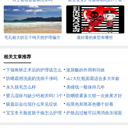
误
毛孔粗大的五个纯天然护理偏方
最好看的鼻型有哪些
相关文章推荐
下颌角矫正术后的护理该怎么
玻尿酸的作用和功效
办
防晒霜用洗面奶洗得干净吗
sk2大红瓶面霜适合多大年龄
永久脱毛怎么样
美瞳线一般保持几年
婴儿湿疹与缺少钙相关吗? 3个
防晒喷雾多久喷一次效果才好
窍门护理婴儿湿疹效果好
吸脂后会出现什么常见症状
棕黑色和黑茶色哪个好看
宝宝冬天脸皮肤干燥怎么护理
护肤品过敏可以用消炎压缩面
膜吗