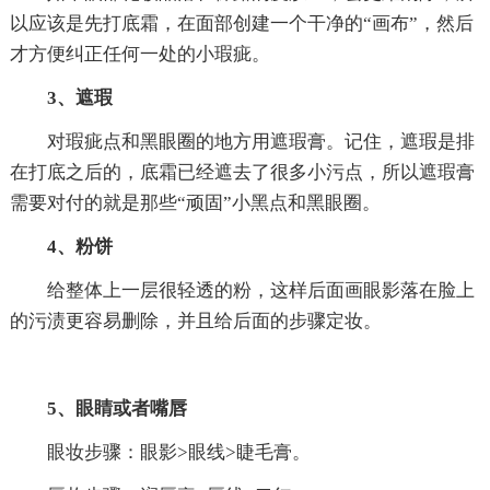
以应该是先打底霜，在面部创建一个干净的“画布”，然后
才方便纠正任何一处的小瑕疵。
3、遮瑕
对瑕疵点和黑眼圈的地方用遮瑕膏。记住，遮瑕是排
在打底之后的，底霜已经遮去了很多小污点，所以遮瑕膏
需要对付的就是那些“顽固”小黑点和黑眼圈。
4、粉饼
给整体上一层很轻透的粉，这样后面画眼影落在脸上
的污渍更容易删除，并且给后面的步骤定妆。
5、眼睛或者嘴唇
眼妆步骤：眼影>眼线>睫毛膏。