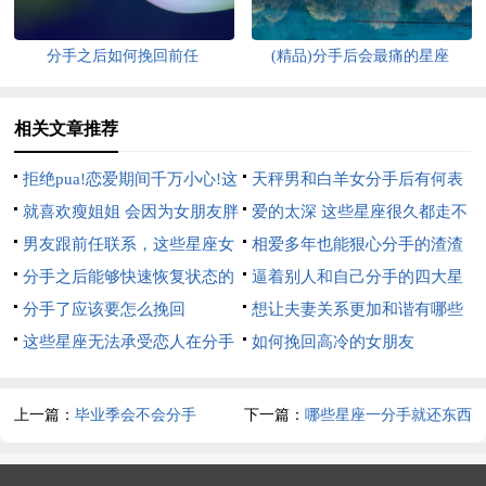
分手之后如何挽回前任
(精品)分手后会最痛的星座
相关文章推荐
拒绝pua!恋爱期间千万小心!这
天秤男和白羊女分手后有何表
3大星座男总是想分手却装深情
就喜欢瘦姐姐 会因为女朋友胖
现
爱的太深 这些星座很久都走不
而分手的星座男
男友跟前任联系，这些星座女
出分手的伤痛
相爱多年也能狠心分手的渣渣
会立马分手
分手之后能够快速恢复状态的
星座
逼着别人和自己分手的四大星
星座
分手了应该要怎么挽回
座
想让夫妻关系更加和谐有哪些
这些星座无法承受恋人在分手
方法
如何挽回高冷的女朋友
时说的话
上一篇：
毕业季会不会分手
下一篇：
哪些星座一分手就还东西