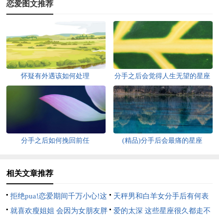
恋爱图文推荐
怀疑有外遇该如何处理
分手之后会觉得人生无望的星座
分手之后如何挽回前任
(精品)分手后会最痛的星座
相关文章推荐
拒绝pua!恋爱期间千万小心!这
天秤男和白羊女分手后有何表
3大星座男总是想分手却装深情
就喜欢瘦姐姐 会因为女朋友胖
现
爱的太深 这些星座很久都走不