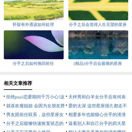
怀疑有外遇该如何处理
分手之后会觉得人生无望的星座
分手之后如何挽回前任
(精品)分手后会最痛的星座
相关文章推荐
拒绝pua!恋爱期间千万小心!这
天秤男和白羊女分手后有何表
3大星座男总是想分手却装深情
就喜欢瘦姐姐 会因为女朋友胖
现
爱的太深 这些星座很久都走不
而分手的星座男
男友跟前任联系，这些星座女
出分手的伤痛
相爱多年也能狠心分手的渣渣
会立马分手
分手之后能够快速恢复状态的
星座
逼着别人和自己分手的四大星