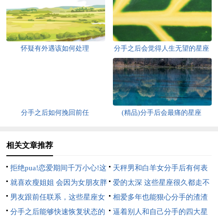
怀疑有外遇该如何处理
分手之后会觉得人生无望的星座
分手之后如何挽回前任
(精品)分手后会最痛的星座
相关文章推荐
拒绝pua!恋爱期间千万小心!这
天秤男和白羊女分手后有何表
3大星座男总是想分手却装深情
就喜欢瘦姐姐 会因为女朋友胖
现
爱的太深 这些星座很久都走不
而分手的星座男
男友跟前任联系，这些星座女
出分手的伤痛
相爱多年也能狠心分手的渣渣
会立马分手
分手之后能够快速恢复状态的
星座
逼着别人和自己分手的四大星