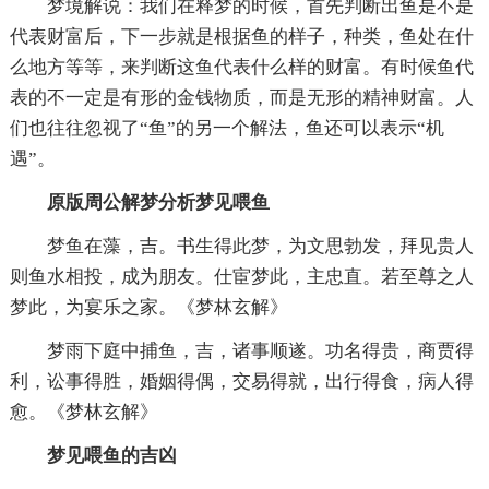
梦境解说：我们在释梦的时候，首先判断出鱼是不是
代表财富后，下一步就是根据鱼的样子，种类，鱼处在什
么地方等等，来判断这鱼代表什么样的财富。有时候鱼代
表的不一定是有形的金钱物质，而是无形的精神财富。人
们也往往忽视了“鱼”的另一个解法，鱼还可以表示“机
遇”。
原版周公解梦分析梦见喂鱼
梦鱼在藻，吉。书生得此梦，为文思勃发，拜见贵人
则鱼水相投，成为朋友。仕宦梦此，主忠直。若至尊之人
梦此，为宴乐之家。《梦林玄解》
梦雨下庭中捕鱼，吉，诸事顺遂。功名得贵，商贾得
利，讼事得胜，婚姻得偶，交易得就，出行得食，病人得
愈。《梦林玄解》
梦见喂鱼的吉凶