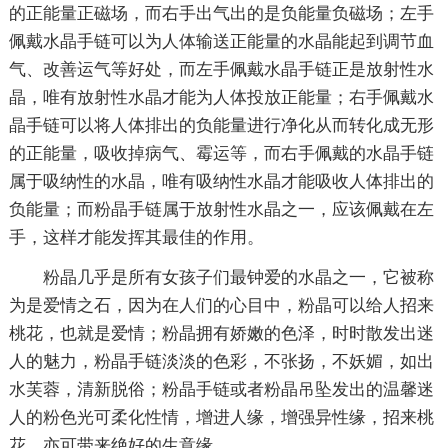
的正能量正磁场，而右手出气出的是负能量负磁场；左手
佩戴水晶手链可以为人体输送正能量的水晶能起到调节血
气、改善运气等好处，而左手佩戴水晶手链正是放射性水
晶，唯有放射性水晶才能为人体投放正能量；右手佩戴水
晶手链可以将人体排出的负能量进行净化从而转化成无形
的正能量，吸收掉病气、霉运等，而右手佩戴的水晶手链
属于吸纳性的水晶，唯有吸纳性水晶才能吸收人体排出的
负能量；而粉晶手链属于放射性水晶之一，应该佩戴在左
手，这样才能发挥其最佳的作用。
粉晶几乎是所有女孩子们最钟爱的水晶之一，它被称
为是爱情之石，因为在人们的心目中，粉晶可以给人招来
桃花，也就是爱情；粉晶拥有娇嫩的色泽，时时散发出迷
人的魅力，粉晶手链淡淡的色彩，不张扬，不妖媚，如出
水芙蓉，清新脱俗；粉晶手链或者粉晶吊坠发出的温馨迷
人的粉色光可柔化性情，增进人缘，增强异性缘，招来桃
花，亦可带来绝好的生意缘。