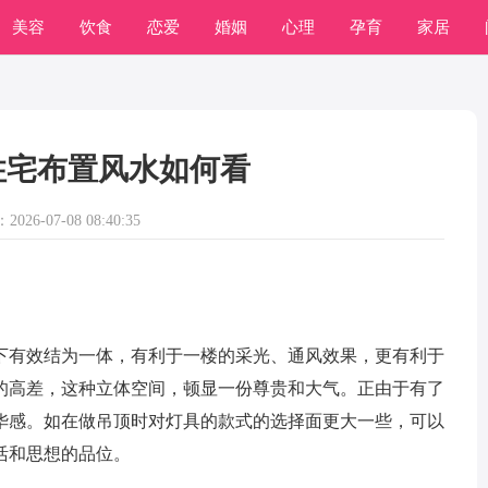
美容
饮食
恋爱
婚姻
心理
孕育
家居
住宅布置风水如何看
026-07-08 08:40:35
下有效结为一体，有利于一楼的采光、通风效果，更有利于
的高差，这种立体空间，顿显一份尊贵和大气。正由于有了
华感。如在做吊顶时对灯具的款式的选择面更大一些，可以
活和思想的品位。