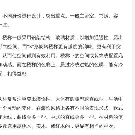
、不同身份进行设计，突出重点。一般主卧室、书房、客
一些。
，楼梯一般采用钢架结构，玻璃材质，以增加通透性，露出
了节约空间。而“S”形旋转楼梯更有弧度的韵味。更有利于突
，从而使空间得到有效利用。楼梯下的空间或装饰或配置几
和动感。而在楼梯的色彩上，忌过冷或过热的色调，能有冷
配，相得益彰。
扶栏常常注重突出装饰性。大体有圆弧型或直线型，生活中
一个灵动的变化。在装饰风格上各有不同的表现形式。欧式
花大线，曲线会多一些。中式的直线会多一些。在材料的使
多数选用胡桃木、实木、或红木的，更显有相当的档次。