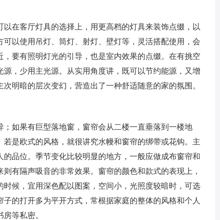
可以在客厅灯具的选择上，用更高档的灯具来装饰点缀，以
方可以使用吊灯、筒灯、射灯、壁灯等，灵活搭配使用，会
近，要有照明灯光的引导，也是室内效果的点缀。在有挑空
光源，少用主光源。从实用角度讲，既可以节约能源，又增
主次明暗的层次变幻，营造出了一种舒适随意的家的氛围。
异；如果有巨型落地窗，窗帘会从二楼一直垂落到一楼地
。若是欧式的风格，就很讲究水幔和窗帘的绑带或花钩。主
人的品位。季节变化比较明显的地方，一般应做成布窗帘和
来则有隔声吸音的非常效果。窗帘的颜色和款式的表现上，
的时候，宜用深色配以图案，空间小，光照度较暗时，可选
帘子的打开多为平开方式，常根据家庭的整体的风格和个人
书房等私密。