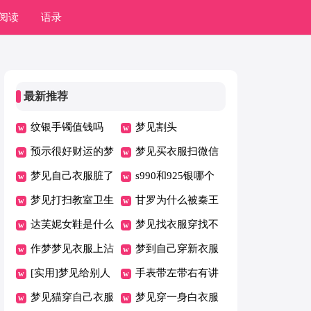
阅读
语录
最新推荐
纹银手镯值钱吗
梦见割头
预示很好财运的梦
梦见买衣服扫微信
境
梦见自己衣服脏了
付款
s990和925银哪个
是什么意思
梦见打扫教室卫生
好
甘罗为什么被秦王
达芙妮女鞋是什么
杀了
梦见找衣服穿找不
档次
作梦梦见衣服上沾
到合适的衣服
梦到自己穿新衣服
了屎
[实用]梦见给别人
手表带左带右有讲
冼衣服
梦见猫穿自己衣服
究吗
梦见穿一身白衣服