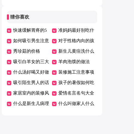
[合集]
猜你喜欢
快速缓解胃疼的5
准妈妈最好别吃什
个方法
如何吸引男生注意
么食物
对于性格内向的孩
秀珍菇的价格
子怎么和他沟通
新生儿黄疸洗什么
吸引白羊女的三大
中药好 新生儿黄
羊肉泡馍的做法
星座女
什么汤好喝又好做
疸推拿方法
装修施工注意事项
家常营养
吸引陌生男人的话
孩子的暑假如何吃
术
家居室内的装修风
的健康
爱情名言名句大全
水禁忌
什么是新生儿病理
什么叫做家人什么
性黄疸？
叫亲人