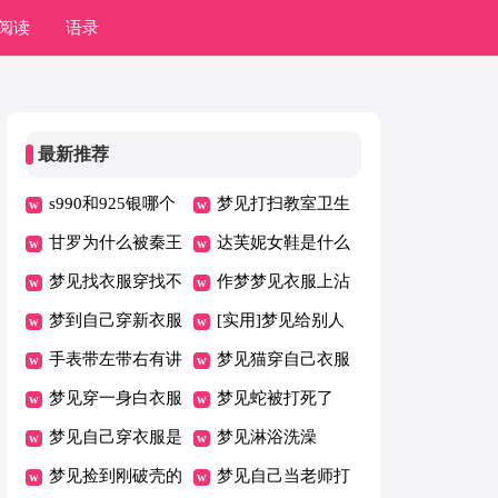
阅读
语录
最新推荐
s990和925银哪个
梦见打扫教室卫生
好
甘罗为什么被秦王
达芙妮女鞋是什么
杀了
梦见找衣服穿找不
档次
作梦梦见衣服上沾
到合适的衣服
梦到自己穿新衣服
了屎
[实用]梦见给别人
手表带左带右有讲
冼衣服
梦见猫穿自己衣服
究吗
梦见穿一身白衣服
梦见蛇被打死了
[合集]
梦见自己穿衣服是
梦见淋浴洗澡
什么意思
梦见捡到刚破壳的
梦见自己当老师打