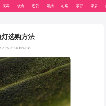
美容
饮食
恋爱
婚姻
心理
孕育
家居
顶灯选购方法
025-08-08 10:47:38