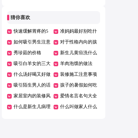
到合适的衣服
了屎
猜你喜欢
快速缓解胃疼的5
准妈妈最好别吃什
个方法
如何吸引男生注意
么食物
对于性格内向的孩
秀珍菇的价格
子怎么和他沟通
新生儿黄疸洗什么
吸引白羊女的三大
中药好 新生儿黄
羊肉泡馍的做法
星座女
什么汤好喝又好做
疸推拿方法
装修施工注意事项
家常营养
吸引陌生男人的话
孩子的暑假如何吃
术
家居室内的装修风
的健康
爱情名言名句大全
水禁忌
什么是新生儿病理
什么叫做家人什么
性黄疸？
叫亲人