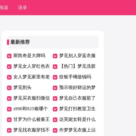
阅读
语录
最新推荐
斯凯奇是大牌吗
梦见别人穿蓝衣服
梦见女人穿红色衣
【热门】梦见洗脏
服[热门]
女人梦见家里有老
衣服
纹银手镯值钱吗
鼠是什么意思
梦见割头
预示很好财运的梦
梦见买衣服扫微信
境
梦见自己衣服脏了
付款
s990和925银哪个
是什么意思
梦见打扫教室卫生
好
甘罗为什么被秦王
达芙妮女鞋是什么
杀了
梦见找衣服穿找不
档次
作梦梦见衣服上沾