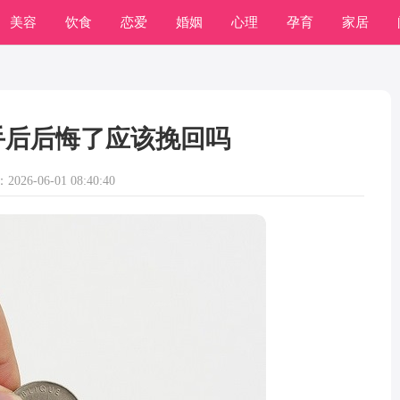
美容
饮食
恋爱
婚姻
心理
孕育
家居
手后后悔了应该挽回吗
026-06-01 08:40:40