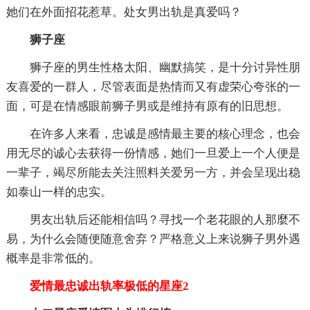
她们在外面招花惹草。处女男出轨是真爱吗？
狮子座
狮子座的男生性格太阳、幽默搞笑，是十分讨异性朋
友喜爱的一群人，尽管表面是热情而又有虚荣心夸张的一
面，可是在情感眼前狮子男或是维持有原有的旧思想。
在许多人来看，忠诚是感情最主要的核心理念，也会
用无尽的诚心去获得一份情感，她们一旦爱上一个人便是
一辈子，竭尽所能去关注照料关爱另一方，并会呈现出稳
如泰山一样的忠实。
男友出轨后还能相信吗？寻找一个老花眼的人那麼不
易，为什么会随便随意舍弃？严格意义上来说狮子男外遇
概率是非常低的。
爱情最忠诚出轨率极低的星座2