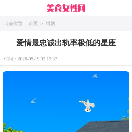
>
当前位置：
首页
婚姻
爱情最忠诚出轨率极低的星座
时间：2026-05-19 02:19:37