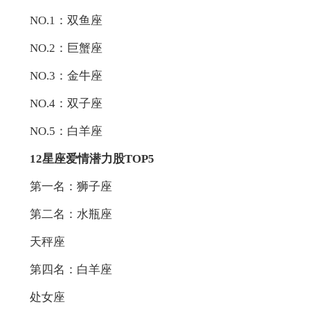
NO.1：双鱼座
NO.2：巨蟹座
NO.3：金牛座
NO.4：双子座
NO.5：白羊座
12星座爱情潜力股TOP5
第一名：狮子座
第二名：水瓶座
天秤座
第四名：白羊座
处女座