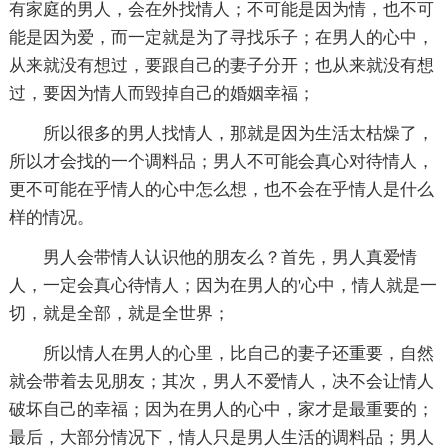
有家庭的男人，会在外找情人；不可能是因为情，也不可
能是因为爱，而一定就是为了寻找乐子；在男人的心中，
从来就没有想过，要跟自己的妻子分开；也从来就没有想
过，要因为情人而毁掉自己的婚姻幸福；
所以很多的男人找情人，那就是因为生活太枯燥了，
所以才会找的一个调料品；男人不可能会真心对待情人，
更不可能在乎情人的心中怎么想，也不会在乎情人是什么
样的情况。
男人会带情人认识他的朋友么？首先，男人真爱情
人，一定会真心待情人；因为在男人的'心中，情人就是一
切，就是全部，就是全世界；
所以情人在男人的心里，比自己的妻子还重要，自然
就会带着去见朋友；其次，男人不爱情人，决不会让情人
破坏自己的幸福；因为在男人的心中，家才是最重要的；
最后，大部分情况下，情人只是男人生活的调料品；男人