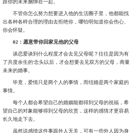
跟你的未来捆绑在一起。
不管你怎么努力想要进入他的生活圈子里，他都能找
出各种各样合理的理由去拒绝你，哪怕明知道你会伤心、
你会怀疑。
02：愿意带你回家见他的父母
谈恋爱谈到什么程度才会去见父母呢？往往是因为有
了共度余生的'念头以后，才会想要去见双方的父母，商量
未来的婚事。
毕竟，爱情只是两个人的事情，而结婚是两个家庭的
事情。
每个人都会希望自己的婚姻能都得到父母的祝福，希
望自己的对象能够得到父母的欣赏，这样的感情才更容易
长久地走下去。
虽然说感情这件事跟外人无关，可有一些外人因为身