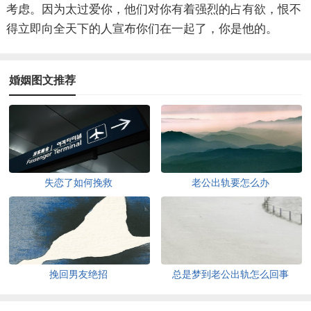
考虑。因为太过爱你，他们对你有着强烈的占有欲，恨不
得立即向全天下的人宣布你们在一起了，你是他的。
婚姻图文推荐
失恋了如何挽救
老公出轨要怎么办
挽回男友绝招
总是梦到老公出轨怎么回事