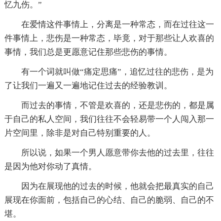
忆九伤。”
在爱情这件事情上，分离是一种常态，而在过往这一
件事情上，悲伤是一种常态，毕竟，对于那些让人欢喜的
事情，我们总是更愿意记住那些悲伤的事情。
有一个词就叫做“痛定思痛”，追忆过往的悲伤，是为
了让我们一遍又一遍地记住过去的经验教训。
而过去的事情，不管是欢喜的，还是悲伤的，都是属
于自己的私人空间，我们往往不会轻易带一个人闯入那一
片空间里，除非是对自己特别重要的人。
所以说，如果一个男人愿意带你去他的过去里，往往
是因为他对你动了真情。
因为在展现他的过去的时候，他就会把最真实的自己
展现在你面前，包括自己的心结、自己的脆弱、自己的不
堪。