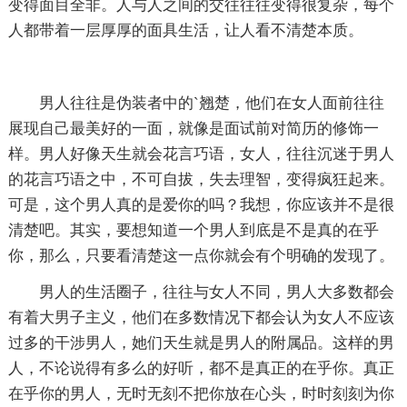
变得面目全非。人与人之间的交往往往变得很复杂，每个
人都带着一层厚厚的面具生活，让人看不清楚本质。
男人往往是伪装者中的`翘楚，他们在女人面前往往
展现自己最美好的一面，就像是面试前对简历的修饰一
样。男人好像天生就会花言巧语，女人，往往沉迷于男人
的花言巧语之中，不可自拔，失去理智，变得疯狂起来。
可是，这个男人真的是爱你的吗？我想，你应该并不是很
清楚吧。其实，要想知道一个男人到底是不是真的在乎
你，那么，只要看清楚这一点你就会有个明确的发现了。
男人的生活圈子，往往与女人不同，男人大多数都会
有着大男子主义，他们在多数情况下都会认为女人不应该
过多的干涉男人，她们天生就是男人的附属品。这样的男
人，不论说得有多么的好听，都不是真正的在乎你。真正
在乎你的男人，无时无刻不把你放在心头，时时刻刻为你