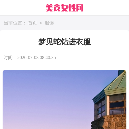
>
当前位置：
首页
服饰
梦见蛇钻进衣服
时间：2026-07-08 08:40:35