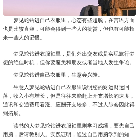
梦见蛇钻进自己衣服里，心态有些超脱，在言语方面
也是比较直爽，可能会得到一些人的赞赏，但也有可能招
来一些人的记恨。
梦见蛇钻进衣服袖里，是们外出交友或是实现旅行梦
想的绝佳时机，但你要避免和朋友或者当地人发生争论。
梦见蛇钻进自己衣服里，生意会兴隆。
生意人梦见蛇钻进自己衣服里说明您的财运财运回
落，收入小有增长，但是往往未能赶上开支增长的速度，
通讯和交通费用看涨。应酬开支较多，不过人脉会因此得
到拓展。
读书的人梦见蛇钻进衣服袖里则学习成绩，要先自己
用脑，后请教别人。实践证明，通过自己用脑学到的知