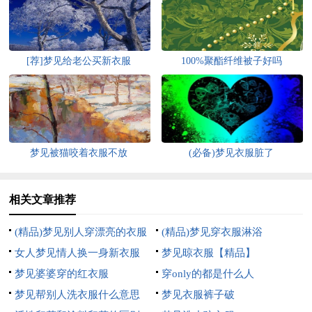
[荐]梦见给老公买新衣服
100%聚酯纤维被子好吗
梦见被猫咬着衣服不放
(必备)梦见衣服脏了
相关文章推荐
(精品)梦见别人穿漂亮的衣服
(精品)梦见穿衣服淋浴
女人梦见情人换一身新衣服
梦见晾衣服【精品】
梦见婆婆穿的红衣服
穿only的都是什么人
梦见帮别人洗衣服什么意思
梦见衣服裤子破