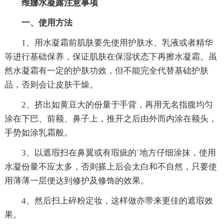
维娜
水凝露注意事项
一、使用方法
1、用水凝霜前肌肤要先使用护肤水、乳液或者精华
等进行基础保养，保证肌肤在保湿状态下再擦水凝霜。虽
然水凝霜有一定的护肤功效，但不能完全代替基础护肤
品，否则会让皮肤干燥。
2、挤出如黄豆大的份量于手背，再用无名指腹均匀
涂在下巴、前额、鼻子上，推开之后由外而内涂在额头，
手势如涂乳霜般。
3、以遮瑕扫在鼻翼或有瑕疵的`地方仔细涂抹，使用
水凝份量不应太多，否则搽上后会太白和不自然，只要使
用薄薄一层便达到修护及修饰的效果。
4、然后扫上碎粉定妆，这样做亦带来更佳的遮瑕效
果。