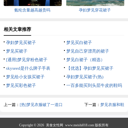
氨纶含量越高越贵吗
孕妇梦见穿花裙子
相关文章推荐
孕妇梦见买裙子
梦见买白裙子
梦见买裙子
梦见自己穿漂亮的裙子
[通用]梦见穿粉色裙子
梦见白裙子（精选）
skyseed是什么牌子手表
【优选】孕妇梦见买裙子
梦见给小女孩买裙子
孕妇梦见买裙子(热)
梦见买彩色裙子
一百多能买到头层牛皮的鞋吗
上一篇：
[热]梦见衣服破了一道口
下一篇：
梦见衣服和鞋
子
Copyright © 2026
美食女性网
www.meishi018.com 版权所有